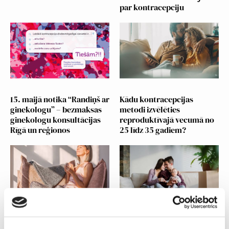
par kontracepciju
Jauniešiem
15. maijā notika “Randiņš ar
Kādu kontracepcijas
ginekologu” – bezmaksas
metodi izvēlēties
ginekologu konsultācijas
reproduktīvajā vecumā no
Rīgā un reģionos
25 līdz 35 gadiem?
Kontracepcija brieduma
Kontracepcija pēc