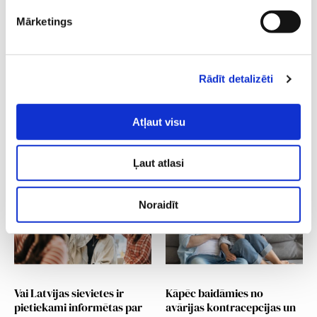
Latvijā?
Mārketings
Rādīt detalizēti
Atļaut visu
Ko stāstīt un jautāt
Vai hormonālā
ginekologam, izvēloties
kontracepcija jāizvēlas uz
Ļaut atlasi
kontracepciju?
visu dzīvi?
Noraidīt
Vai Latvijas sievietes ir
Kāpēc baidāmies no
pietiekami informētas par
avārijas kontracepcijas un