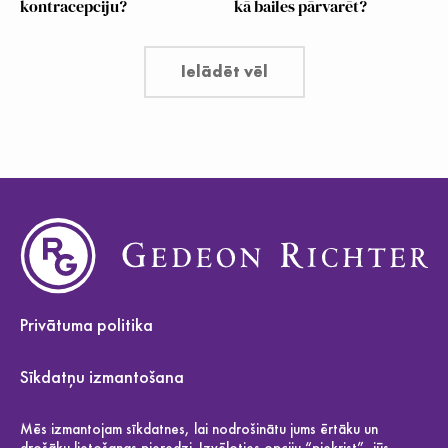
kontracepciju?
kā bailes pārvarēt?
Ielādēt vēl
Privātuma politika
Sīkdatņu izmantošana
Par mums
Mēs izmantojam sīkdatnes, lai nodrošinātu jums ērtāku un