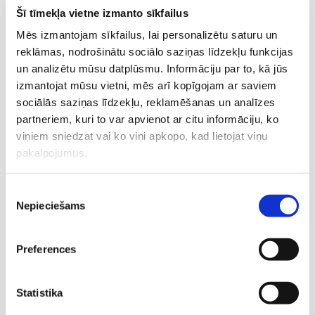
gados: kas mainās pēc 35
dzemdībām: kā izvēlēties
Šī tīmekļa vietne izmanto sīkfailus
gadu vecuma?
piemērotāko metodi?
Mēs izmantojam sīkfailus, lai personalizētu saturu un
reklāmas, nodrošinātu sociālo saziņas līdzekļu funkcijas
un analizētu mūsu datplūsmu. Informāciju par to, kā jūs
izmantojat mūsu vietni, mēs arī kopīgojam ar saviem
sociālās saziņas līdzekļu, reklamēšanas un analīzes
partneriem, kuri to var apvienot ar citu informāciju, ko
viņiem sniedzat vai ko viņi apkopo, kad lietojat viņu
Atspēkojam mītus par
Kā iedalās hormonālās
pakalpojumus.
hormonālo kontracepciju:
kontracepcijas tabletes?
kur rodas aizspriedumi?
Piekrišanas
Nepieciešams
izvēle
Preferences
Statistika
Kā noteikt kontracepcijas
Kādas ir populārākās
metodes efektivitāti?
kontracepcijas metodes