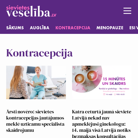
SĀKUMS
AUGLĪBA
KONTRACEPCIJA
MENOPAUZE
ESI
Sākums
Kontracepcija
Auglība
Kontracepcija
Menopauze
Esi vesela
Ārsti novēro: sievietes
Katra ceturtā jaunā sieviete
kontracepcijas jautājumos
Latvijā nekad nav
meklē uzticamu speciālista
apmeklējusi ginekologu:
Jautājumi
skaidrojumu
14. maijā visā Latvijā notiks
bezmaksas konsultācijas