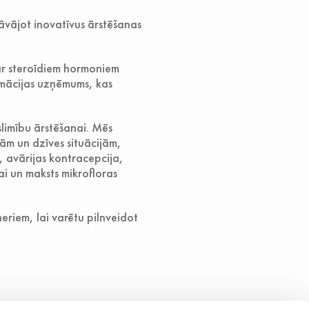
dāvājot inovatīvus ārstēšanas
ar steroīdiem hormoniem
rmācijas uzņēmums, kas
limību ārstēšanai. Mēs
mām un dzīves situācijām,
, avārijas kontracepcija,
ai un maksts mikrofloras
riem, lai varētu pilnveidot