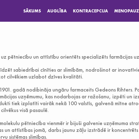
SĀKUMS
AUGLĪBA
KONTRACEPCIJA
MENOPAUZ
 uz pētniecību un attīstību orientēts specializēts farmācijas 
īdzēt sabiedrībai cīnīties ar slimībām, nodrošinot ar inovatīv
t cilvēkiem uzlabot dzīves kvalitāti.
01. gadā nodibināja ungāru farmaceits Gedeons Rihters. Paš
armācijas uzņēmumu, kas nodarbojas ar ražošanu, izpēti un iz
ti tiek izplatīti vairāk nekā 100 valstīs, galvenā mītne atro
ilvēkus visā pasaulē.
 molekulu pētniecība vienmēr ir bijuši galvenie uzņēmuma strat
 un attīstības jomā, darbs jaunu zāļu izstrādē ir koncentrēts
rvu sistēmas slimības.