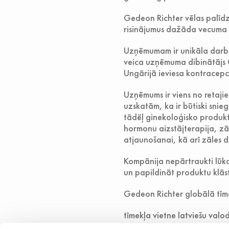
Gedeon Richter vēlas palīdzē
risinājumus dažāda vecuma 
Uzņēmumam ir unikāla darba
veica uzņēmuma dibinātājs 
Ungārijā ieviesa kontracepci
Uzņēmums ir viens no retaji
uzskatām, ka ir būtiski snie
tādēļ ginekoloģisko produkt
hormonu aizstājterapija, zāl
atjaunošanai, kā arī zāles 
Kompānija nepārtraukti lūko
un papildināt produktu klāstu
Gedeon Richter globālā tīm
tīmekļa vietne latviešu val