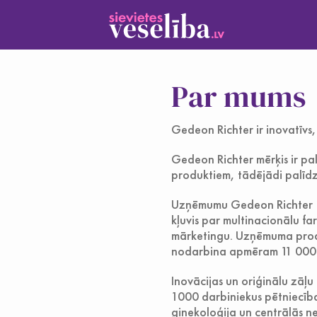
Par mums
Gedeon Richter ir inovatīvs,
Gedeon Richter mērķis ir pal
produktiem, tādējādi palīdzo
Uzņēmumu Gedeon Richter 19
kļuvis par multinacionālu f
mārketingu. Uzņēmuma produk
nodarbina apmēram 11 000 c
Inovācijas un oriģinālu zāļu
1000 darbiniekus pētniecības
ginekoloģija un centrālās ne