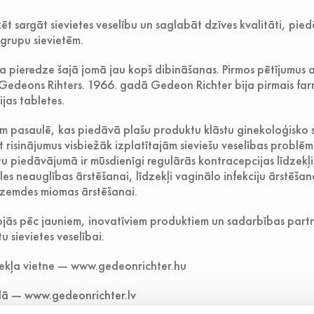
t sargāt sievietes veselību un saglabāt dzīves kvalitāti, pie
grupu sievietēm.
 pieredze šajā jomā jau kopš dibināšanas. Pirmos pētījumus 
Gedeons Rihters. 1966. gadā Gedeon Richter bija pirmais fa
jas tabletes.
em pasaulē, kas piedāvā plašu produktu klāstu ginekoloģisko s
gt risinājumus visbiežāk izplatītajām sieviešu veselības problē
u piedāvājumā ir mūsdienīgi regulārās kontracepcijas līdzekļi
es neauglības ārstēšanai, līdzekļi vaginālo infekciju ārstēšan
dzemdes miomas ārstēšanai.
jās pēc jauniem, inovatīviem produktiem un sadarbības partne
 sievietes veselībai.
ekļa vietne — www.gedeonrichter.hu
odā — www.gedeonrichter.lv