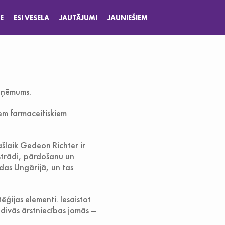
E
ESI VESELA
JAUTĀJUMI
JAUNIEŠIEM
uzņēmums.
iem farmaceitiskiem
laik Gedeon Richter ir
strādi, pārdošanu un
das Ungārijā, un tas
ēģijas elementi. Iesaistot
 divās ārstniecības jomās –