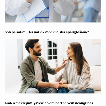
Soli pa solim – kā notiek medicīniskā apaugļošana?
Kādi izmeklējumi jāveic abiem partneriem neauglības