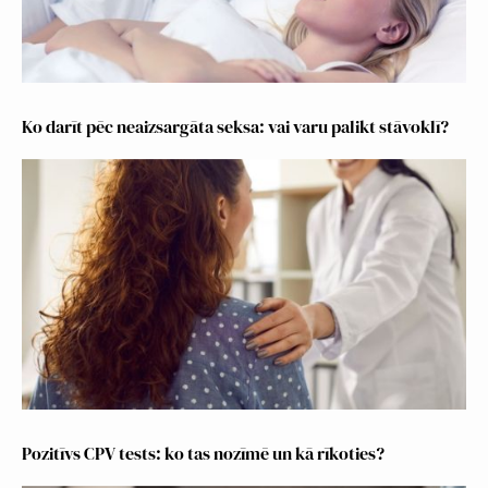
Ko darīt pēc neaizsargāta seksa: vai varu palikt stāvoklī?
Pozitīvs CPV tests: ko tas nozīmē un kā rīkoties?