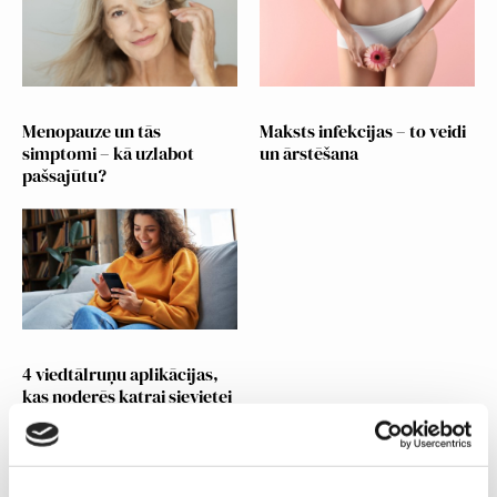
Menopauze un tās
Maksts infekcijas – to veidi
simptomi – kā uzlabot
un ārstēšana
pašsajūtu?
4 viedtālruņu aplikācijas,
kas noderēs katrai sievietei
Jaunākie raksti