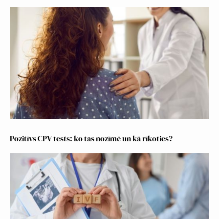
Pozitīvs CPV tests: ko tas nozīmē un kā rīkoties?