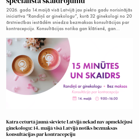
speciālista skaidrojumu
Jauniešiem
2026. gada 14.maijā visā Latvijā jau piekto gadu norisinājās
iniciatīva “Randiņš ar ginekologu”, kurā 32 ginekologi no 20
ārstniecības iestādēm sniedza bezmaksas konsultācijas par
kontracepciju. Konsultācijas notika gan klātienē, gan…
Katra ceturtā jaunā sieviete Latvijā nekad nav apmeklējusi
ginekologu: 14. maijā visā Latvijā notiks bezmaksas
konsultācijas par kontracepciju