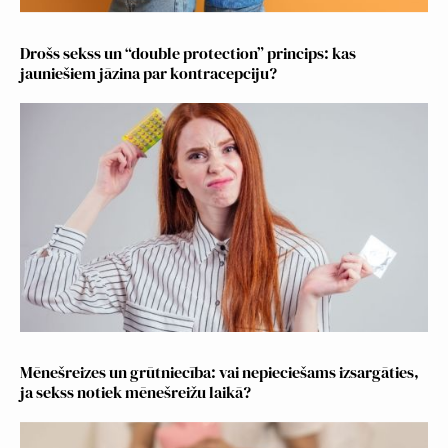
Drošs sekss un “double protection” princips: kas
jauniešiem jāzina par kontracepciju?
Mēnešreizes un grūtniecība: vai nepieciešams izsargāties,
ja sekss notiek mēnešreižu laikā?