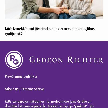
Kādi izmeklējumi jāveic abiem partneriem neauglības
gadījumā?
Privātuma politika
Sīkdatņu izmantošana
Par mums
Mēs izmantojam sīkdatnes, lai nodrošinātu jums ērtāku un
drošāku lietošanas pieredzi. Izvēloties opciju “piekrist”, jūs