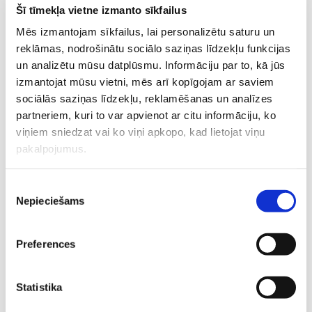
Šī tīmekļa vietne izmanto sīkfailus
Mēs izmantojam sīkfailus, lai personalizētu saturu un
reklāmas, nodrošinātu sociālo saziņas līdzekļu funkcijas
un analizētu mūsu datplūsmu. Informāciju par to, kā jūs
izmantojat mūsu vietni, mēs arī kopīgojam ar saviem
sociālās saziņas līdzekļu, reklamēšanas un analīzes
partneriem, kuri to var apvienot ar citu informāciju, ko
viņiem sniedzat vai ko viņi apkopo, kad lietojat viņu
pakalpojumus.
Piekrišanas
Ārsti novēro: sievietes kontracepcijas jautājumos meklē
Nepieciešams
izvēle
uzticamu speciālista skaidrojumu
Preferences
Statistika