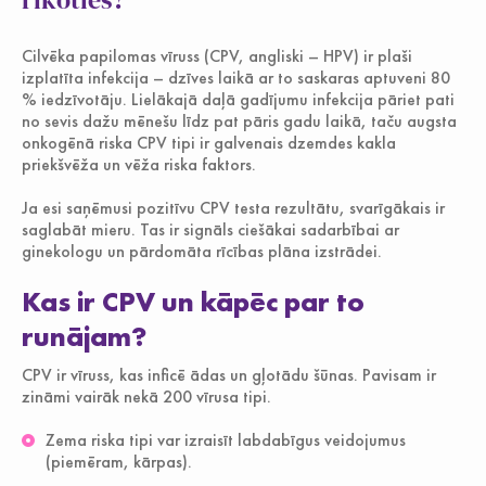
Jauniešiem
Cilvēka papilomas vīruss (CPV, angliski – HPV) ir plaši
izplatīta infekcija – dzīves laikā ar to saskaras aptuveni 80
% iedzīvotāju. Lielākajā daļā gadījumu infekcija pāriet pati
no sevis dažu mēnešu līdz pat pāris gadu laikā, taču augsta
onkogēnā riska CPV tipi ir galvenais dzemdes kakla
priekšvēža un vēža riska faktors.
Ja esi saņēmusi pozitīvu CPV testa rezultātu, svarīgākais ir
saglabāt mieru. Tas ir signāls ciešākai sadarbībai ar
ginekologu un pārdomāta rīcības plāna izstrādei.
Kas ir CPV un kāpēc par to
runājam?
CPV ir vīruss, kas inficē ādas un gļotādu šūnas. Pavisam ir
zināmi vairāk nekā 200 vīrusa tipi.
Zema riska tipi var izraisīt labdabīgus veidojumus
(piemēram, kārpas).