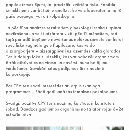
papildu izmeklējumi, lai precīzāk izvērtētu risku. Papildu
izmeklējums var būt šūnu analīze, ko veic laboratorija no tā
paša parauga, vai arī kolposkopija.
Ja pēc šūnu analīzes rezultātiem ginekologs iesaka turpināt
novērošanu un veikt atkārtotu vizīti pēc 12 mēnešiem, tad
šajā periodā bojājumu novēršanas nolūkos sieviete var lietot
specifisku vaginālo gelu Papilocare, kas veido
aizsargbarjeru – aizsargplēvīti uz dzemdes kakla gļotādas.
Tas ir dabīgs lokāls līdzeklis, kas var palīdzēt organismam
ātrāk atbrīvoties no vīrusa un novērst jaunu bojājumu
veidošanos. Savukārt citos gadījumos ārsts nozīmē
kolposkopiju.
Par CPV testu vari interesēties arī ārpus skrīninga
programmas – šādā gadījumā tas ir maksas pakalpojums.
Svarīgi: pozitīvs CPV tests nozīmē, ka vīruss ir konstatēts
šobrīd. Daudzos gadījumos organisms no tā atbrīvojas 6–24
mēnešu laikā.