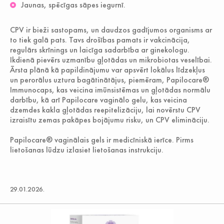
Jaunas, spēcīgas sāpes iegurnī.
CPV ir bieži sastopams, un daudzos gadījumos organisms ar
to tiek galā pats. Tavs drošības pamats ir vakcinācija,
regulārs skrīnings un laicīga sadarbība ar ginekologu.
Ikdienā pievērs uzmanību gļotādas un mikrobiotas veselībai.
Ārsta plānā kā papildinājumu var apsvērt lokālus līdzekļus
un perorālus uztura bagātinātājus, piemēram, Papilocare®
Immunocaps, kas veicina imūnsistēmas un gļotādas normālu
darbību, kā arī Papilocare vaginālo gelu, kas veicina
dzemdes kakla gļotādas reepitelizāciju, lai novērstu CPV
izraisītu zemas pakāpes bojājumu risku, un CPV elimināciju.
Papilocare® vaginālais gels ir medicīniskā ierīce. Pirms
lietošanas lūdzu izlasiet lietošanas instrukciju.
29.01.2026.