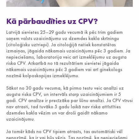
Kā pārbaudīties uz CPV?
Latvijā sievietes 25–29 gadu vecumā ik pēc trim gadiem
saņem valsts uzaicinājumu uz dzemdes kakla skrīningu
(citoloģisku uztriepi). Ja citoloģijā netiek konstatētas
izmaiņas, jāgaida nākamais uzaicinājums pēc 3 gadiem. Ja
nepieciešams, laboratorija veic arī izmeklējumu uz augsta
riska CPV. Atkarībā no tā rezultātiem sievietei jāgaida
nākamais uzaicinājums pēc 3 gadiem vai arī ginekologs
nozīmē kolposkopijas izmeklējumu.
Sākot no 30 gadu vecuma, kā pirmo testu veic analīzi uz
augsta riska CPV, un intervāls starp uzaicinājumiem ir 5
gadi. CPV analīze ir precīzāka par šūnu analīzi. Ja CPV vīrusi
nav atrasti, tad tuvāko 5 gadu laikā nav riska attīstīties
dzemdes kakla vēzim un var droši gaidīt nākamo
uzaicinājumu.
Ja tomēr kāds no CPV tipiem atrasts, tas automātiski vēl
nenozīmē, ka ir vai būs vēzis. Tas nozīmē, ka nepieciešami