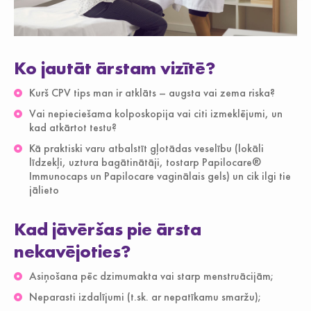
Ko jautāt ārstam vizītē?
Kurš CPV tips man ir atklāts – augsta vai zema riska?
Vai nepieciešama kolposkopija vai citi izmeklējumi, un
kad atkārtot testu?
Kā praktiski varu atbalstīt gļotādas veselību (lokāli
līdzekļi, uztura bagātinātāji, tostarp Papilocare®
Immunocaps un Papilocare vaginālais gels) un cik ilgi tie
jālieto
Kad jāvēršas pie ārsta
nekavējoties?
Asiņošana pēc dzimumakta vai starp menstruācijām;
Neparasti izdalījumi (t.sk. ar nepatīkamu smaržu);