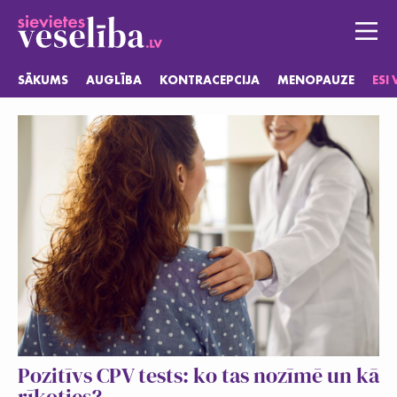
SĀKUMS
AUGLĪBA
KONTRACEPCIJA
MENOPAUZE
ESI
Sākums
Auglība
Kontracepcija
Menopauze
Esi vesela
Jautājumi
Pozitīvs CPV tests: ko tas nozīmē un kā
rīkoties?