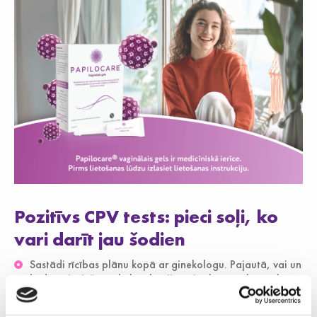
Pozitīvs CPV tests: pieci soļi, ko
vari darīt jau šodien
Sastādi rīcības plānu kopā ar ginekologu. Pajautā, vai un
kad nepieciešama kolposkopija vai atkārtota kontrole
(parasti pēc 6–12 mēnešiem).
Apsver vakcināciju pret CPV. Tā palīdz pasargāt no