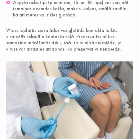
Augsta riska tipi (piemēram, 16. un 18. tips) var veicināt
izmaiņas dzemdes kakla, maksts, vulvas, anālā kanāla,
kā arī mutes vai rīkles gļotādā.
Vīruss izplatās cieša ādas vai gļotādu kontakta laikā,
visbiežāk seksuāla kontakta ceļā. Prezervatīvs būtiski
samazina inficēšanās risku, taču to pilnībā neizslēdz, jo
vīruss var atrasties arī zonās, ko prezervatīvs nenosedz.