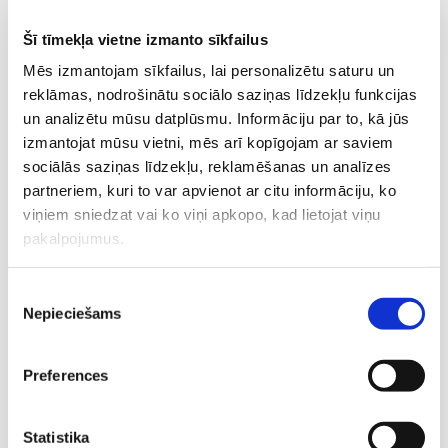
biežākajiem augsta riska tipiem arī tad, ja iepriekš ir bijis
pozitīvs CPV tests. Par piemērotību un vakcinācijas shēmu
Šī tīmekļa vietne izmanto sīkfailus
konsultējies ar ārstu.
Mēs izmantojam sīkfailus, lai personalizētu saturu un
Ievēro skrīninga algoritmu. Neizlaid plānotos
reklāmas, nodrošinātu sociālo saziņas līdzekļu funkcijas
kontrollaikus, arī tad, ja jūties labi.
un analizētu mūsu datplūsmu. Informāciju par to, kā jūs
Atbalsti imunitāti ar ikdienas paradumiem. Pietiekams
izmantojat mūsu vietni, mēs arī kopīgojam ar saviem
miegs, stresa mazināšana, smēķēšanas atmešana,
sociālās saziņas līdzekļu, reklamēšanas un analīzes
sabalansēts uzturs – tas viss stiprina organisma
partneriem, kuri to var apvienot ar citu informāciju, ko
aizsargspējas.
viņiem sniedzat vai ko viņi apkopo, kad lietojat viņu
Rūpējies par gļotādas un mikrobiotas līdzsvaru. Vesela
pakalpojumus.
maksts gļotāda un līdzsvarota mikrobiota ir daļa no
organisma aizsargbarjeras. Ārsta izstrādāta plāna
ietvaros var apsvērt papildu risinājumus:
Piekrišanas
Nepieciešams
lokālus līdzekļus (piemēram, Papilocare vaginālo gelu,
izvēle
ko rekomendē CPV izraisītu dzemdes kakla gļotādas
bojājumu profilaksei un papildu terapijai).
Preferences
perorālu atbalstu, piemēram, Papilocare® Immunocaps
– uztura bagātinātāju, kas satur laktobaciļu kompleksu,
augu ekstraktus, vitamīnus un minerālvielas (piemēram,
Statistika
cinku, selēnu, B6, B12, C vitamīnu un folskābi), kas