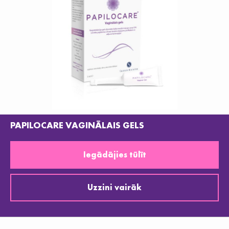
PAPILOCARE VAGINĀLAIS GELS
Iegādājies tūlīt
Uzzini vairāk