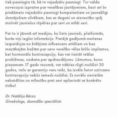
tiek pasniegta tā, kā to vajadzētu pasniegt. Tur valda
novecojusi izpratne par veselības jautājumiem, kaut arī šo
priekšmetu vajadzētu pasniegt kompetentiem un jauneklīgi
domājošiem cilvēkiem, kas ar degsmi un aizrautību spēj
motivēt jauniešus rūpēties par sevi un mīlēt sevi.
Par to ir jārunā arī medijos, ko lieto jaunieši, platformās,
kurās viņi iegūst informāciju. Pretējā gadījumā meitenes
iespaidojas no krāšņiem influenceru attēliem un bez
mazākajām bažām par savu veselību vēlas krūšu implantus,
bet hormonālo kontracepciju, kas var risināt reālas
problēmas, uzskata par apdraudējumu. Lēmumus, kurus
pieņemam 17 gadu vecumā, var nākties rūgti nožēlot 30
gados, taču ar garantiju varu teikt, ka izvēle lietot uzticamu
kontracepciju nebūs iemesls nožēlai. Es novēlu sievietēm
nebaidīties un mīlestību pret sevi apliecināt ar konkrētu
rīcību!
Dr. Natālija Bērza
Ginekologs, dzemdību speciālists