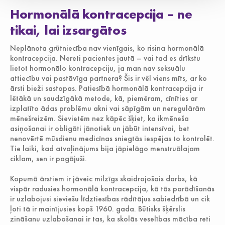
Hormonālā kontracepcija – ne
tikai, lai izsargātos
Neplānota grūtniecība nav vienīgais, ko risina hormonālā
kontracepcija. Nereti pacientes jautā – vai tad es drīkstu
lietot hormonālo kontracepciju, ja man nav seksuālu
attiecību vai pastāvīga partnera? Šis ir vēl viens mīts, ar ko
ārsti bieži sastopas. Patiesībā hormonālā kontracepcija ir
lētākā un saudzīgākā metode, kā, piemēram, cīnīties ar
izplatīto ādas problēmu akni vai sāpīgām un neregulārām
mēnešreizēm. Sievietēm nez kāpēc šķiet, ka ikmēneša
asiņošanai ir obligāti jānotiek un jābūt intensīvai, bet
nenovērtē mūsdienu medicīnas sniegtās iespējas to kontrolēt.
Tie laiki, kad atvaļinājums bija jāpielāgo menstruālajam
ciklam, sen ir pagājuši.
Kopumā ārstiem ir jāveic milzīgs skaidrojošais darbs, kā
vispār radusies hormonālā kontracepcija, kā tās parādīšanās
ir uzlabojusi sieviešu līdztiesības rādītājus sabiedrībā un cik
ļoti tā ir mainījusies kopš 1960. gada. Būtisks šķērslis
zināšanu uzlabošanai ir tas, ka skolās veselības mācība reti