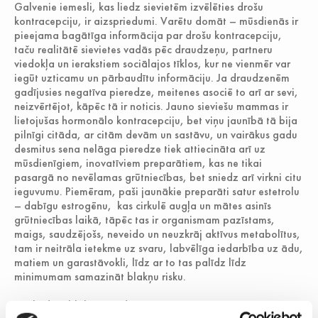
Galvenie iemesli, kas liedz sievietēm izvēlēties drošu
kontracepciju, ir aizspriedumi. Varētu domāt – mūsdienās ir
pieejama bagātīga informācija par drošu kontracepciju,
taču realitātē sievietes vadās pēc draudzeņu, partneru
viedokļa un ierakstiem sociālajos tīklos, kur ne vienmēr var
iegūt uzticamu un pārbaudītu informāciju. Ja draudzenēm
gadījusies negatīva pieredze, meitenes asociē to arī ar sevi,
neizvērtējot, kāpēc tā ir noticis. Jauno sieviešu mammas ir
lietojušas hormonālo kontracepciju, bet viņu jaunībā tā bija
pilnīgi citāda, ar citām devām un sastāvu, un vairākus gadu
desmitus sena nelāga pieredze tiek attiecināta arī uz
mūsdienīgiem, inovatīviem preparātiem, kas ne tikai
pasargā no nevēlamas grūtniecības, bet sniedz arī virkni citu
ieguvumu. Piemēram, paši jaunākie preparāti satur estetrolu
– dabīgu estrogēnu, kas cirkulē augļa un mātes asinīs
grūtniecības laikā, tāpēc tas ir organismam pazīstams,
maigs, saudzējošs, neveido un neuzkrāj aktīvus metabolītus,
tam ir neitrāla ietekme uz svaru, labvēlīga iedarbība uz ādu,
matiem un garastāvokli, līdz ar to tas palīdz līdz
minimumam samazināt blakņu risku.
Par kādām blaknēm tad īsti uztraucas Latvijas sievietes?