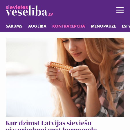
SĀKUMS
AUGLĪBA
KONTRACEPCIJA
MENOPAUZE
ESI
Sākums
Auglība
Kontracepcija
Menopauze
Esi vesela
Jautājumi
Kur dzimst Latvijas sieviešu
aizspriedumi pret hormonālo