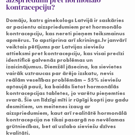
kontracepciju?
Jauniešiem
Domāju, katrs ginekologs Latvijā ir saskāries
ar pacientu aizspriedumiem pret hormonālo
kontracepciju, kas nereti pieņem teiksmainus
apmērus. To apstiprina arī skrinings.lv janvārī
veiktais pētījums par Latvijas sieviešu
attieksmi pret kontracepciju, kas visai precīzi
identificē galvenās problēmas un
izaicinājumus. Diemžēl jāsecina, ka sievietes
vairāk uztraucas par ārējo izskatu, nevis
reālām veselības problēmām – 55% sieviešu
aptaujā pauž, ka baidās lietot hormonālās
kontracepcijas tabletes, jo varētu pieņemties
svarā. Šie un līdzīgi mīti ir rūpīgi kopti jau gadu
desmitiem, un meitenes izaug ar
aizspriedumiem, kaut arī realitātē hormonālā
kontracepcija ne tikai pasargā no nevēlamas
grūtniecības, bet aī uzlabo sieviešu dzīves
kvalitāti.