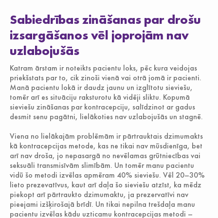
Sabiedrības zināšanas par drošu
izsargāšanos vēl joprojām nav
uzlabojušās
Katram ārstam ir noteikts pacientu loks, pēc kura veidojas
priekšstats par to, cik zinoši vienā vai otrā jomā ir pacienti.
Manā pacientu lokā ir daudz jaunu un izglītotu sieviešu,
tomēr arī es situāciju raksturotu kā vidēji sliktu. Kopumā
sieviešu zināšanas par kontracepciju, salīdzinot ar gadus
desmit senu pagātni, lielākoties nav uzlabojušās un stagnē.
Viena no lielākajām problēmām ir pārtrauktais dzimumakts
kā kontracepcijas metode, kas ne tikai nav mūsdienīga, bet
arī nav droša, jo nepasargā no nevēlamas grūtniecības vai
seksuāli transmisīvām slimībām. Un tomēr manu pacientu
vidū šo metodi izvēlas apmēram 40% sieviešu. Vēl 20–30%
lieto prezevatīvus, kaut arī daļa šo sieviešu atzīst, ka mēdz
piekopt arī pārtraukto dzimumaktu, ja prezervatīvi nav
pieejami izšķirošajā brīdī. Un tikai nepilna trešdaļa manu
pacientu izvēlas kādu uzticamu kontracepcijas metodi –