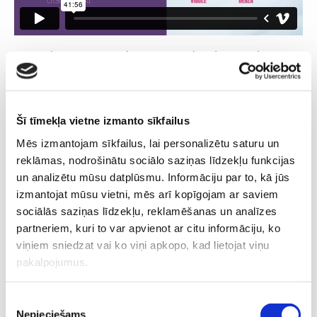
Ja tu vēlies uzzināt par kontracepciju brieduma gados:
Šī tīmekļa vietne izmanto sīkfailus
Mēs izmantojam sīkfailus, lai personalizētu saturu un
reklāmas, nodrošinātu sociālo saziņas līdzekļu funkcijas
un analizētu mūsu datplūsmu. Informāciju par to, kā jūs
izmantojat mūsu vietni, mēs arī kopīgojam ar saviem
sociālās saziņas līdzekļu, reklamēšanas un analīzes
partneriem, kuri to var apvienot ar citu informāciju, ko
viņiem sniedzat vai ko viņi apkopo, kad lietojat viņu
Ātrais randiņš ar ginekologu ir pasākums, kas notiek jau otro
pakalpojumus.
gadu. Pērn vienas dienas garumā ikviena sieviete varēja
saņemt bezmaksas ginekologa konsultāciju klātienē Rīgā. To
Piekrišanas
izmantoja vairāk nekā 50 sieviešu, kas ne tikai iepazina
Nepieciešams