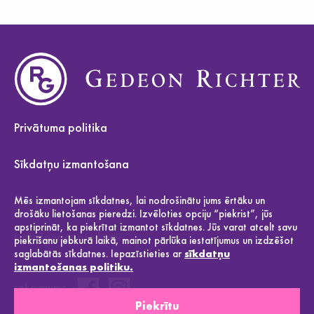
Privātuma politika
Sīkdatņu izmantošana
Par mums
Mēs izmantojam sīkdatnes, lai nodrošinātu jums ērtāku un
drošāku lietošanas pieredzi. Izvēloties opciju “piekrist”, jūs
apstiprināt, ka piekrītat izmantot sīkdatnes. Jūs varat atcelt savu
Lietošanas noteikumi
piekrišanu jebkurā laikā, mainot pārlūka iestatījumus un izdzēšot
saglabātās sīkdatnes. Iepazīstieties ar
sīkdatņu
izmantošanas politiku.
seko mums
Piekrītu