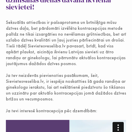
sievietei!
Jauniešiem
Seksuālās attiecības ir pašsaprotama un brīnišķīga mūsu
dzīves daļa, bet pārdomāti izvēlēta kontracepcijas metode
palīdz ne tikai izsargāties no nevēlamas grūtniecības, bet arī
uzlabo dzīves kvalitāti un ļauj justies pārliecinātai un drošai.
Tieši tādēļ Sievietesveseliba.lv pavasarī, brīdī, kad viss
apkārt plaukst, aicināja ikvienu Latvijas sievieti uz ātro
randiņu ar ginekologu, lai pārrunātu aktuālos kontracepcijas
jautājumus dažādos dzīves posmos.
Ja tev neizdevās pievienoties pasākumam, šeit,
Sievietesveseliba.lv, ir iespēja noskatīties šā gada randiņa ar
ginekologu ierakstu, lai arī neklātienē piedzīvotu šo tikšanos
un uzzinātu par aktuālo kontracepcijas jomā dažādos dzīves
brīžos un vecumposmos.
Ja tevi interesē kontracepcija pēc dzemdībām: