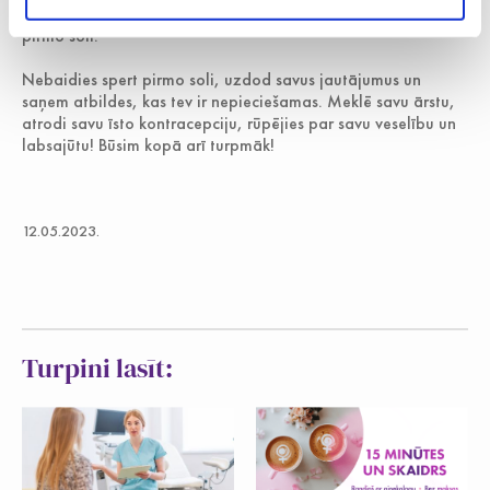
kontracepcijas jomā, un šis pasākums ir lieliska iespēja spert
pirmo soli.”
Nebaidies spert pirmo soli, uzdod savus jautājumus un
saņem atbildes, kas tev ir nepieciešamas. Meklē savu ārstu,
atrodi savu īsto kontracepciju, rūpējies par savu veselību un
labsajūtu! Būsim kopā arī turpmāk!
12.05.2023.
Turpini lasīt: