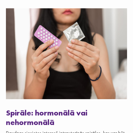
Spirāle: hormonālā vai
nehormonālā
Daudzas sievietes interesē intrauterīnās spirāles, kas var būt