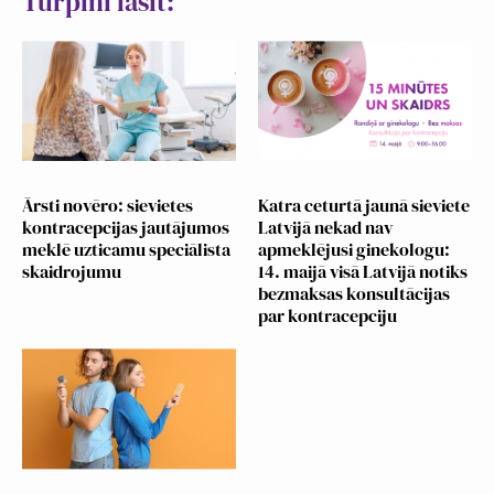
Turpini lasīt:
Ārsti novēro: sievietes
Katra ceturtā jaunā sieviete
kontracepcijas jautājumos
Latvijā nekad nav
meklē uzticamu speciālista
apmeklējusi ginekologu:
skaidrojumu
14. maijā visā Latvijā notiks
bezmaksas konsultācijas
par kontracepciju