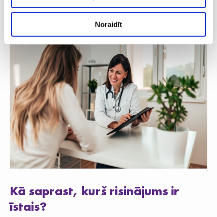
ātri.
Noraidīt
Kā saprast, kurš risinājums ir
īstais?