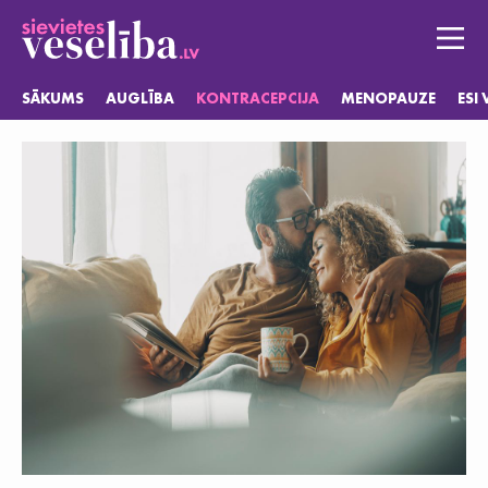
SĀKUMS
AUGLĪBA
KONTRACEPCIJA
MENOPAUZE
ESI
Sākums
Auglība
Kontracepcija
Menopauze
Esi vesela
Jautājumi