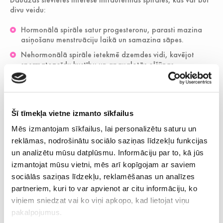
divu veidu:
Hormonālā spirāle satur progesteronu, parasti mazina
asiņošanu menstruāciju laikā un samazina sāpes.
Nehormonālā spirāle ietekmē dzemdes vidi, kavējot
spermatozoīdu kustību un apaugļotās olšūnas
ieligzdošanos, taču var padarīt mēnešreizes sāpīgākas
un ilgstošākas.
Pretēji populārajam mītam, spirāli droši var ievietot arī
Šī tīmekļa vietne izmanto sīkfailus
sievietēm, kuras nekad nav dzemdējušas, ja vien to atļauj
veselības stāvoklis un dzemdes anatomija. Procedūra
Mēs izmantojam sīkfailus, lai personalizētu saturu un
visērtāk veicama menstruāciju beigās (kad dzemdes kakls ir
reklāmas, nodrošinātu sociālo saziņas līdzekļu funkcijas
nedaudz atvēries) un pēc tam nav jāievēro īpašas pauzes,
un analizētu mūsu datplūsmu. Informāciju par to, kā jūs
lai varētu plānot nākamo grūtniecību.
izmantojat mūsu vietni, mēs arī kopīgojam ar saviem
sociālās saziņas līdzekļu, reklamēšanas un analīzes
Kontracepcijas tabletes —
partneriem, kuri to var apvienot ar citu informāciju, ko
dažādas devas un veidi
viņiem sniedzat vai ko viņi apkopo, kad lietojat viņu
pakalpojumus.
Hormonālās kontracepcijas tablešu klāsts ir plašs, un ārsts