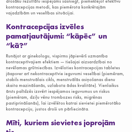
drošāku rezultātu iespējams sasniegt, piemeklējot efektīvu
kontracepcijas metodi, kas piemērota konkrētajām
vajadzībām un veselības situācijai.
Kontracepcijas izvēles
pamatjautājumi: “kāpēc” un
“kā?”
Runājot ar ginekologu, vispirms jāpievērš uzmanība
kontraceptīvajiem efektiem — tiešajai aizsardzībai no
nevēlamas grūtniecības. Izvēloties kontracepcijas tabletes
jāapsver arī nekontraceptīvie ieguvumi veselībai (piemēram,
stabils menstruālais cikls, menstruālās asiņošanas dienu
skaita mazināšanās, uzlabota ādas kvalitāte). Vienlaikus
ārsts palīdzēs izsvērt iespējamos ieguvumus un riskus
(piemēram, dziļu vēnu trombozes risks, migrēnas
pastiprināšanās), lai izvēlētos katrai sievietei piemērotāko
kontracepciju, justos droši un pārliecināta.
Mīti, kuriem sievietes joprojām