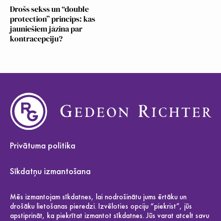
Drošs sekss un “double
protection” princips: kas
jauniešiem jāzina par
kontracepciju?
Privātuma politika
Sīkdatņu izmantošana
Par mums
Mēs izmantojam sīkdatnes, lai nodrošinātu jums ērtāku un
drošāku lietošanas pieredzi. Izvēloties opciju “piekrist”, jūs
apstiprināt, ka piekrītat izmantot sīkdatnes. Jūs varat atcelt savu