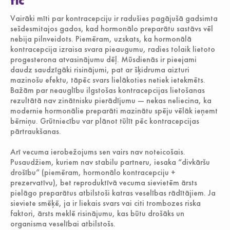
tic
Vairāki mīti par kontracepciju ir radušies pagājušā gadsimta
sešdesmitajos gados, kad hormonālo preparātu sastāvs vēl
nebija pilnveidots. Piemēram, uzskats, ka hormonālā
kontracepcija izraisa svara pieaugumu, radies tolaik lietoto
progesterona atvasinājumu dēļ. Mūsdienās ir pieejami
daudz saudzīgāki risinājumi, pat ar šķidruma aizturi
mazinošu efektu, tāpēc svars lielākoties netiek ietekmēts.
Bažām par neauglību ilgstošas kontracepcijas lietošanas
rezultātā nav zinātnisku pierādījumu — nekas neliecina, ka
modernie hormonālie preparāti mazinātu spēju vēlāk ieņemt
bērniņu. Grūtniecību var plānot tūlīt pēc kontracepcijas
pārtraukšanas.
Arī vecuma ierobežojums sen vairs nav noteicošais.
Pusaudžiem, kuriem nav stabilu partneru, iesaka “divkāršu
drošību” (piemēram, hormonālo kontracepciju +
prezervatīvu), bet reproduktīvā vecuma sievietēm ārsts
pielāgo preparātus atbilstoši katras veselības rādītājiem. Ja
sieviete smēķē, ja ir liekais svars vai citi trombozes riska
faktori, ārsts meklē risinājumu, kas būtu drošāks un
organisma veselībai atbilstošs.