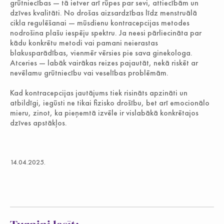
grūtniecības — tā ietver arī rūpes par sevi, attiecībām un
dzīves kvalitāti. No drošas aizsardzības līdz menstruālā
cikla regulēšanai — mūsdienu kontracepcijas metodes
nodrošina plašu iespēju spektru. Ja neesi pārliecināta par
kādu konkrētu metodi vai pamani neierastas
blakusparādības, vienmēr vērsies pie sava ginekologa.
Atceries — labāk vairākas reizes pajautāt, nekā riskēt ar
nevēlamu grūtniecību vai veselības problēmām.
Kad kontracepcijas jautājums tiek risināts apzināti un
atbildīgi, iegūsti ne tikai fizisko drošību, bet arī emocionālo
mieru, zinot, ka pieņemtā izvēle ir vislabākā konkrētajos
dzīves apstākļos.
14.04.2025.