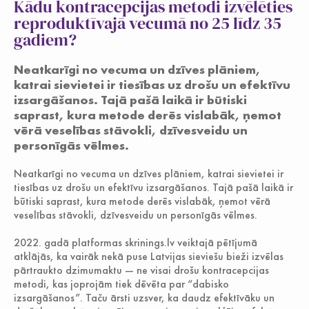
Kādu kontracepcijas metodi izvēlēties
Jauniešiem
reproduktīvajā vecumā no 25 līdz 35
gadiem?
Neatkarīgi no vecuma un dzīves plāniem,
katrai sievietei ir tiesības uz drošu un efektīvu
izsargāšanos. Tajā pašā laikā ir būtiski
saprast, kura metode derēs vislabāk, ņemot
vērā veselības stāvokli, dzīvesveidu un
personīgās vēlmes.
Neatkarīgi no vecuma un dzīves plāniem, katrai sievietei ir
tiesības uz drošu un efektīvu izsargāšanos. Tajā pašā laikā ir
būtiski saprast, kura metode derēs vislabāk, ņemot vērā
veselības stāvokli, dzīvesveidu un personīgās vēlmes.
2022. gadā platformas skrinings.lv veiktajā pētījumā
atklājās, ka vairāk nekā puse Latvijas sieviešu bieži izvēlas
pārtraukto dzimumaktu — ne visai drošu kontracepcijas
metodi, kas joprojām tiek dēvēta par “dabisko
izsargāšanos”. Taču ārsti uzsver, ka daudz efektīvāku un