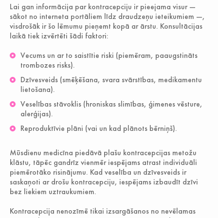
Lai gan informācija par kontracepciju ir pieejama visur —
sākot no interneta portāliem līdz draudzeņu ieteikumiem —,
visdrošāk ir šo lēmumu pieņemt kopā ar ārstu. Konsultācijas
laikā tiek izvērtēti šādi faktori:
Vecums un ar to saistītie riski (piemēram, paaugstināts
trombozes risks).
Dzīvesveids (smēķēšana, svara svārstības, medikamentu
lietošana).
Veselības stāvoklis (hroniskas slimības, ģimenes vēsture,
alerģijas).
Reproduktīvie plāni (vai un kad plānots bērniņš).
Mūsdienu medicīna piedāvā plašu kontracepcijas metožu
klāstu, tāpēc gandrīz vienmēr iespējams atrast individuāli
piemērotāko risinājumu. Kad veselība un dzīvesveids ir
saskaņoti ar drošu kontracepciju, iespējams izbaudīt dzīvi
bez liekiem uztraukumiem.
Kontracepcija nenozīmē tikai izsargāšanos no nevēlamas