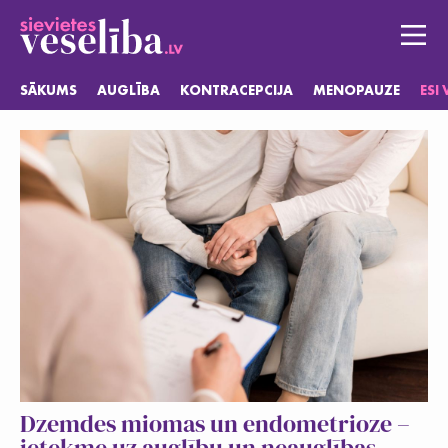
SĀKUMS
AUGLĪBA
KONTRACEPCIJA
MENOPAUZE
ESI
Sākums
Auglība
Kontracepcija
Menopauze
Esi vesela
Jautājumi
Dzemdes miomas un endometrioze –
ietekme uz auglību un neauglības