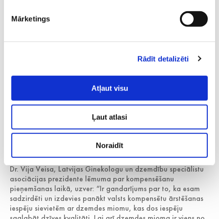
veselības dienestu, un tā paredzēta pieaugušām sievietēm
reproduktīvajā vecumā ar vidēji smagiem vai smagiem
Mārketings
simptomiem.
Valsts kompensē medikamentozo terapiju līdz divu gadu
periodam.
Rādīt detalizēti
Mioma ir ļoti bieži sastopams labdabīgs dzemdes audzējs
sievietēm reproduktīvajā vecumā, kas skar aptuveni trešdaļu
sieviešu pēc 35 gadu vecuma. Miomu parasti atklāj
Atļaut visu
ultrasonogrāfijas laikā. Vidēji 40–70 % gadījumu mioma
nav jāārstē – ja nav ar miomu saistītu sūdzību, tā jānovēro
reizi gadā. Tomēr vismaz 30 % sieviešu ar miomu ir kāda no
Ļaut atlasi
pazīmēm, kurai nepieciešama ārstēšana, piemēram,
patoloģiska dzemdes asiņošana – pārmērīga, stipra, ilga
vai neregulāra asiņošana menstruāciju laikā, iespējama
Noraidīt
asiņošana arī menstruālā cikla vidū.
Dr. Vija Veisa, Latvijas Ginekologu un dzemdību speciālistu
asociācijas prezidente lēmuma par kompensēšanu
pieņemšanas laikā, uzver: “Ir gandarījums par to, ka esam
sadzirdēti un izdevies panākt valsts kompensētu ārstēšanas
iespēju sievietēm ar dzemdes miomu, kas dos iespēju
saglabāt dzīves kvalitāti. Lai arī dzemdes mioma ir viens no