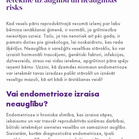
risks
Jauniešiem
Kad vesels pāris reproduktīvajā vecumā izlemj par labu
bērniņa ienākšanai ģimenē, ir normāli, ja grūtniecība
neiestājas uzreiz. Taču, ja tas nenotiek arī pēc gada, ir
pamats doties pie ginekologa, lai noskaidrotu, kas rada
šķēršļus. Neauglība ir sarežģīts veselības stāvoklis, ko var
izraisīt hormonāli traucējumi, ģenētiski faktori, infekcijas,
dzīvesveids, stress vai vides ietekme, apgrūtinot pāra spēju
ieņemt bērnu. Uzzini, kā dzemdes miomaun endometrioze
var ietekmēt tavas izredzes palikt stāvoklī un iznēsāt
veselīgu mazuli, kā arī kādi ir ārstēšanas veidi!
Vai endometrioze izraisa
neauglību?
Endometrioze ir hroniska slimība, kas izraisa sāpes,
iekaisumu un var traucēt reproduktīvās sistēmas darbībai,
būtiski ietekmējot sievietes veselību un samazinot auglību.
Sievietēm, kurām diagnosticēta endometrioze, īpaši