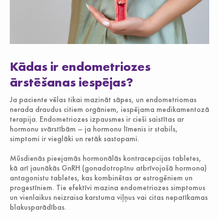
Kādas ir endometriozes
ārstēšanas iespējas?
Ja paciente vēlas tikai mazināt sāpes, un endometriomas
nerada draudus citiem orgāniem, iespējama medikamentozā
terapija. Endometriozes izpausmes ir cieši saistītas ar
hormonu svārstībām – ja hormonu līmenis ir stabils,
simptomi ir vieglāki un retāk sastopami.
Mūsdienās pieejamās hormonālās kontracepcijas tabletes,
kā arī jaunākās GnRH (gonadotropīnu atbrīvojošā hormona)
antagonistu tabletes, kas kombinētas ar estrogēniem un
progestīniem. Tie efektīvi mazina endometriozes simptomus
un vienlaikus neizraisa karstuma viļņus vai citas nepatīkamas
blakusparādības.