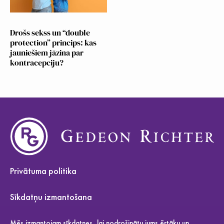
Drošs sekss un “double
protection” princips: kas
jauniešiem jāzina par
kontracepciju?
Privātuma politika
Sīkdatņu izmantošana
Par mums
Mēs izmantojam sīkdatnes, lai nodrošinātu jums ērtāku un