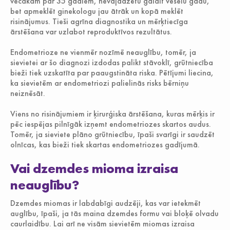
vecākām par 35 gadiem, nevajadzētu gaidīt veselu gadu,
bet apmeklēt ginekologu jau ātrāk un kopā meklēt
risinājumus. Tieši agrīna diagnostika un mērķtiecīga
ārstēšana var uzlabot reproduktīvos rezultātus.
Endometrioze ne vienmēr nozīmē neauglību, tomēr, ja
sievietei ar šo diagnozi izdodas palikt stāvoklī, grūtniecība
bieži tiek uzskatīta par paaugstināta riska. Pētījumi liecina,
ka sievietēm ar endometriozi palielinās risks bērniņu
neiznēsāt.
Viens no risinājumiem ir ķirurģiska ārstēšana, kuras mērķis ir
pēc iespējas pilnīgāk izņemt endometriozes skartos audus.
Tomēr, ja sieviete plāno grūtniecību, īpaši svarīgi ir saudzēt
olnīcas, kas bieži tiek skartas endometriozes gadījumā.
Vai dzemdes mioma izraisa
neauglību?
Dzemdes miomas ir labdabīgi audzēji, kas var ietekmēt
auglību, īpaši, ja tās maina dzemdes formu vai bloķē olvadu
caurlaidību. Lai arī ne visām sievietēm miomas izraisa