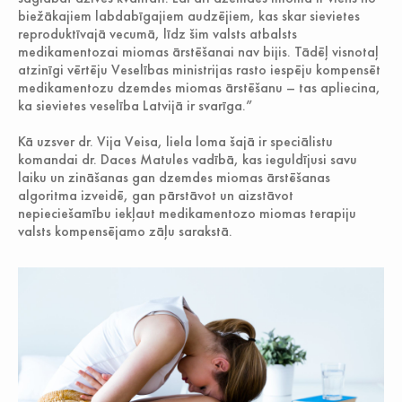
biežākajiem labdabīgajiem audzējiem, kas skar sievietes
reproduktīvajā vecumā, līdz šim valsts atbalsts
medikamentozai miomas ārstēšanai nav bijis. Tādēļ visnotaļ
atzinīgi vērtēju Veselības ministrijas rasto iespēju kompensēt
medikamentozu dzemdes miomas ārstēšanu – tas apliecina,
ka sievietes veselība Latvijā ir svarīga.”
Kā uzsver dr. Vija Veisa, liela loma šajā ir speciālistu
komandai dr. Daces Matules vadībā, kas ieguldījusi savu
laiku un zināšanas gan dzemdes miomas ārstēšanas
algoritma izveidē, gan pārstāvot un aizstāvot
nepieciešamību iekļaut medikamentozo miomas terapiju
valsts kompensējamo zāļu sarakstā.