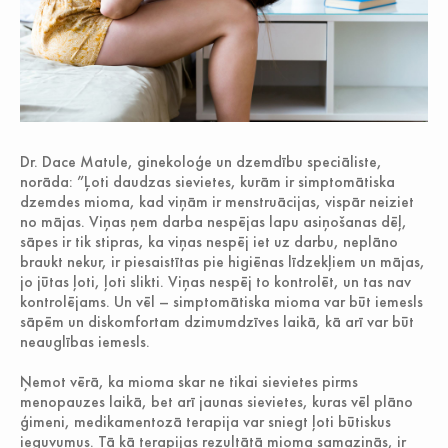
Dr. Dace Matule, ginekoloģe un dzemdību speciāliste,
norāda: ”Ļoti daudzas sievietes, kurām ir simptomātiska
dzemdes mioma, kad viņām ir menstruācijas, vispār neiziet
no mājas. Viņas ņem darba nespējas lapu asiņošanas dēļ,
sāpes ir tik stipras, ka viņas nespēj iet uz darbu, neplāno
braukt nekur, ir piesaistītas pie higiēnas līdzekļiem un mājas,
jo jūtas ļoti, ļoti slikti. Viņas nespēj to kontrolēt, un tas nav
kontrolējams. Un vēl – simptomātiska mioma var būt iemesls
sāpēm un diskomfortam dzimumdzīves laikā, kā arī var būt
neauglības iemesls.
Ņemot vērā, ka mioma skar ne tikai sievietes pirms
menopauzes laikā, bet arī jaunas sievietes, kuras vēl plāno
ģimeni, medikamentozā terapija var sniegt ļoti būtiskus
ieguvumus. Tā kā terapijas rezultātā mioma samazinās, ir