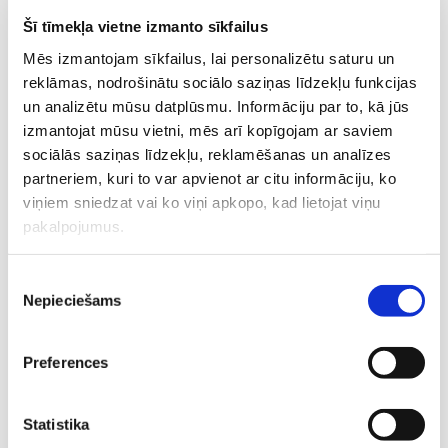
Šī tīmekļa vietne izmanto sīkfailus
Mēs izmantojam sīkfailus, lai personalizētu saturu un
reklāmas, nodrošinātu sociālo saziņas līdzekļu funkcijas
un analizētu mūsu datplūsmu. Informāciju par to, kā jūs
izmantojat mūsu vietni, mēs arī kopīgojam ar saviem
sociālās saziņas līdzekļu, reklamēšanas un analīzes
Kā medikamentozi ārstēt
partneriem, kuri to var apvienot ar citu informāciju, ko
viņiem sniedzat vai ko viņi apkopo, kad lietojat viņu
dzemdes miomu?
pakalpojumus.
Sievietes veselība Latvijā ir svarīga, tāpēc rasta iespēja
kompensēt dzemdes miomas medikamentozu ārstēšanu.
Piekrišanas
Kopš 2023. gada 2. novembra sievietēm ar vidēji smagu un
Nepieciešams
izvēle
smagu dzemdes miomu pieejama 100 % valsts kompensēta
medikamentozā terapija dzemdes miomas simptomu
ārstēšanai.
Preferences
Ārstēšanas nepieciešamību izvērtē ginekologs, ņemot vērā
pacientes sūdzības un izmeklējumu rezultātus. Kompensāciju
Statistika
var izrakstīt ginekologs, kurš ir līgumattiecībās ar Nacionālo