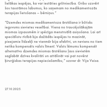
lielākas iespējas, ka var iestāties grūtniecība. Gribu uzsvērt
šos taustāmos labumus, ko saņemam no medikamentozās
terapijas lietošanas – bērniņus.”
“Dzemdes miomas medikamentoza ārstēšana ir būtisks
ieguvums sievietes veselībai. Viena no traucējošākajām
miomas izpausmēm ir spēcīga menstruālā asiņošana. Lai arī
speciālistu rīcībā bja dažādās iespējas to mazināt,
pieejamie līdzekļi ne vienmēr bija efektīvi, un neviens no tiem
netika kompensēts valsts līmenī. Valsts lēmums kompensēt
alternatīvu dzemdes miomas ārstēšanu ļaus sievietēm
saglabāt dzīves kvalitāti un attālināt vai pat novērst
ķirurģiskas terapijas nepieciešamību,” uzsver dr. Vija Veisa.
27.10.2025.