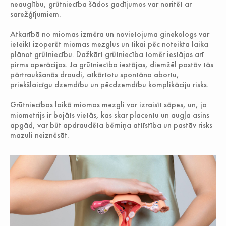
neauglību, grūtniecība šādos gadījumos var noritēt ar
sarežģījumiem.
Atkarībā no miomas izmēra un novietojuma ginekologs var
ieteikt izoperēt miomas mezglus un tikai pēc noteikta laika
plānot grūtniecību. Dažkārt grūtniecība tomēr iestājas arī
pirms operācijas. Ja grūtniecība iestājas, diemžēl pastāv tās
pārtraukšanās draudi, atkārtotu spontāno abortu,
priekšlaicīgu dzemdību un pēcdzemdību komplikāciju risks.
Grūtniecības laikā miomas mezgli var izraisīt sāpes, un, ja
miometrijs ir bojāts vietās, kas skar placentu un augļa asins
apgād, var būt apdraudēta bērniņa attīstība un pastāv risks
mazuli neiznēsāt.