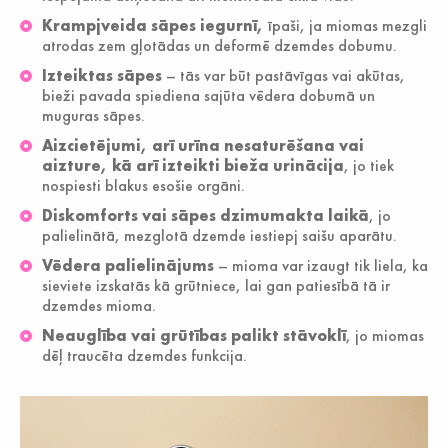
Krampjveida sāpes iegurnī,
īpaši, ja miomas mezgli
atrodas zem gļotādas un deformē dzemdes dobumu.
Izteiktas sāpes
– tās var būt pastāvīgas vai akūtas,
bieži pavada spiediena sajūta vēdera dobumā un
muguras sāpes.
Aizcietējumi, arī urīna nesaturēšana vai
aizture, kā arī izteikti bieža urinācija
, jo tiek
nospiesti blakus esošie orgāni.
Diskomforts vai sāpes dzimumakta laikā
, jo
palielinātā, mezglotā dzemde iestiepj saišu aparātu.
Vēdera palielinājums
– mioma var izaugt tik liela, ka
sieviete izskatās kā grūtniece, lai gan patiesībā tā ir
dzemdes mioma.
Neauglība vai grūtības palikt stāvoklī
, jo miomas
dēļ traucēta dzemdes funkcija.