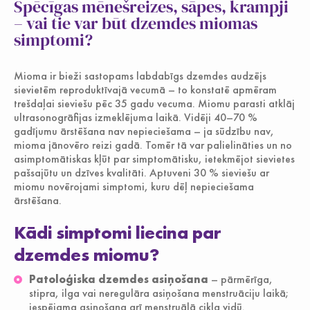
Spēcīgas mēnešreizes, sāpes, krampji
Jauniešiem
– vai tie var būt dzemdes miomas
simptomi?
Mioma ir bieži sastopams labdabīgs dzemdes audzējs
sievietēm reproduktīvajā vecumā – to konstatē apmēram
trešdaļai sieviešu pēc 35 gadu vecuma. Miomu parasti atklāj
ultrasonogrāfijas izmeklējuma laikā. Vidēji 40–70 %
gadījumu ārstēšana nav nepieciešama – ja sūdzību nav,
mioma jānovēro reizi gadā. Tomēr tā var palielināties un no
asimptomātiskas kļūt par simptomātisku, ietekmējot sievietes
pašsajūtu un dzīves kvalitāti. Aptuveni 30 % sieviešu ar
miomu novērojami simptomi, kuru dēļ nepieciešama
ārstēšana.
Kādi simptomi liecina par
dzemdes miomu?
Patoloģiska dzemdes asiņošana
– pārmērīga,
stipra, ilga vai neregulāra asiņošana menstruāciju laikā;
iespējama asiņošana arī menstruālā cikla vidū.