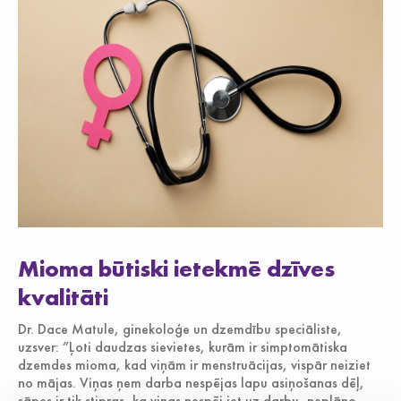
Mioma būtiski ietekmē dzīves
kvalitāti
Dr. Dace Matule, ginekoloģe un dzemdību speciāliste,
uzsver: ”Ļoti daudzas sievietes, kurām ir simptomātiska
dzemdes mioma, kad viņām ir menstruācijas, vispār neiziet
no mājas. Viņas ņem darba nespējas lapu asiņošanas dēļ,
sāpes ir tik stipras, ka viņas nespēj iet uz darbu, neplāno