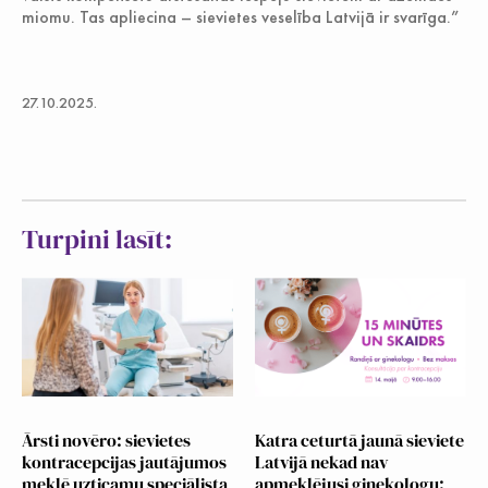
miomu. Tas apliecina – sievietes veselība Latvijā ir svarīga.”
27.10.2025.
Turpini lasīt:
Ārsti novēro: sievietes
Katra ceturtā jaunā sieviete
kontracepcijas jautājumos
Latvijā nekad nav
meklē uzticamu speciālista
apmeklējusi ginekologu: