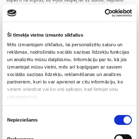
braukt nekur, ir piesaistītas pie higiēnas līdzekļiem un mājas,
jo jūtas ļoti, ļoti slikti. Viņas nespēj to kontrolēt, un tas nav
kontrolējams. Un vēl – simptomātiska mioma var būt iemesls
sāpēm un diskomfortam dzimumdzīves laikā, kā arī var būt
neauglības iemesls.
Šī tīmekļa vietne izmanto sīkfailus
Ņemot vērā, ka mioma skar ne tikai sievietes pirms
Mēs izmantojam sīkfailus, lai personalizētu saturu un
menopauzes laikā, bet arī jaunas sievietes, kuras vēl plāno
reklāmas, nodrošinātu sociālo saziņas līdzekļu funkcijas
ģimeni, medikamentozā terapija var sniegt ļoti būtiskus
un analizētu mūsu datplūsmu. Informāciju par to, kā jūs
ieguvumus. Terapijas rezultātā mioma samazinās, palielinot
izmantojat mūsu vietni, mēs arī kopīgojam ar saviem
iespēju iestāties grūtniecībai. ”Gribu uzsvērt šos taustāmos
labumus, ko saņemam no medikamentozās terapijas
sociālās saziņas līdzekļu, reklamēšanas un analīzes
lietošanas – bērniņus,” piebilst dr. Matule.
partneriem, kuri to var apvienot ar citu informāciju, ko
viņiem sniedzat vai ko viņi apkopo, kad lietojat viņu
pakalpojumus.
Piekrišanas
Nepieciešams
izvēle
Preferences