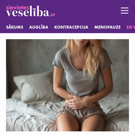
SĀKUMS
AUGLĪBA
KONTRACEPCIJA
MENOPAUZE
ESI
Sākums
Auglība
Kontracepcija
Menopauze
Esi vesela
Jautājumi