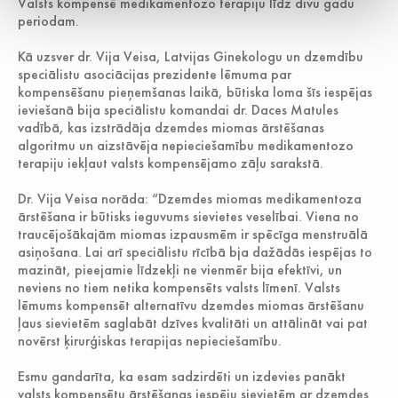
Valsts kompensē medikamentozo terapiju līdz divu gadu
periodam.
Kā uzsver dr. Vija Veisa, Latvijas Ginekologu un dzemdību
speciālistu asociācijas prezidente lēmuma par
kompensēšanu pieņemšanas laikā, būtiska loma šīs iespējas
ieviešanā bija speciālistu komandai dr. Daces Matules
vadībā, kas izstrādāja dzemdes miomas ārstēšanas
algoritmu un aizstāvēja nepieciešamību medikamentozo
terapiju iekļaut valsts kompensējamo zāļu sarakstā.
Dr. Vija Veisa norāda: “Dzemdes miomas medikamentoza
ārstēšana ir būtisks ieguvums sievietes veselībai. Viena no
traucējošākajām miomas izpausmēm ir spēcīga menstruālā
asiņošana. Lai arī speciālistu rīcībā bja dažādās iespējas to
mazināt, pieejamie līdzekļi ne vienmēr bija efektīvi, un
neviens no tiem netika kompensēts valsts līmenī. Valsts
lēmums kompensēt alternatīvu dzemdes miomas ārstēšanu
ļaus sievietēm saglabāt dzīves kvalitāti un attālināt vai pat
novērst ķirurģiskas terapijas nepieciešamību.
Esmu gandarīta, ka esam sadzirdēti un izdevies panākt
valsts kompensētu ārstēšanas iespēju sievietēm ar dzemdes