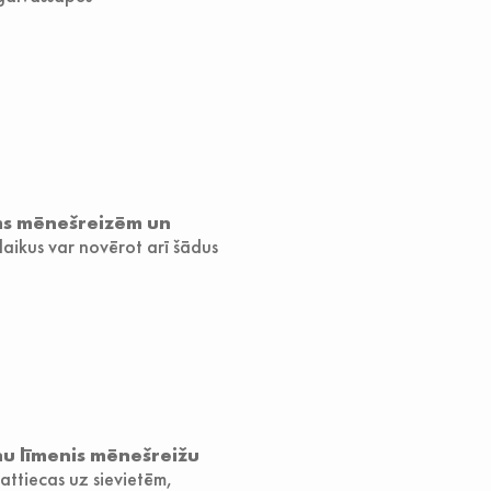
rms mēnešreizēm un
aikus var novērot arī šādus
u līmenis mēnešreižu
i attiecas uz sievietēm,