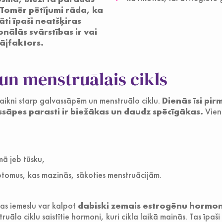
 Tomēr pētījumi rāda, ka
ti īpaši neatšķiras
ālās svārstības ir vai
tājfaktors.
un menstruālais cikls
ikni starp galvassāpēm un menstruālo ciklu.
Dienās īsi pi
sāpes parasti ir biežākas un daudz spēcīgākas.
Vienl
mā jeb tūsku,
ptomus, kas mazinās, sākoties menstruācijām.
as iemeslu var kalpot
dabiski zemais estrogēnu hormon
truālo ciklu saistītie hormoni, kuri cikla laikā mainās. Tas īpaš