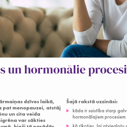
s un hormonālie procesi 
ārmaiņas dzīves laikā,
Šajā rakstā uzzināsi:
z pat menopauzei, atstāj
kāda ir saistība starp ga
ēnu un cita veida
hormonālajiem procesiem 
igrēna var sākties
kā rīkoties, lai atvieglotu
smā, bieži tā parādās