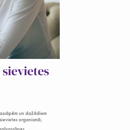
sievietes
lvassāpēm un dažādiem
sievietes organismā;
 galvassāpes