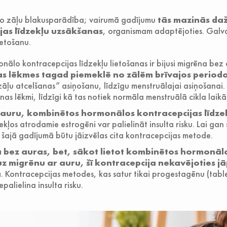
šo zāļu blakusparādība; vairumā gadījumu
tās mazinās daž
as līdzekļu uzsākšanas
, organismam adaptējoties. Galvass
ietošanu.
ālo kontracepcijas līdzekļu lietošanas ir bijusi migrēna bez 
s lēkmes tagad piemeklē no zālēm brīvajos period
āļu atcelšanas” asiņošanu, līdzīgu menstruālajai asiņošanai.
ēnas lēkmi, līdzīgi kā tas notiek normāla menstruālā cikla laikā
r auru, kombinētos hormonālos kontracepcijas līdze
ekļos atrodamie estrogēni var palielināt insulta risku. Lai ga
s, šajā gadījumā būtu jāizvēlas cita kontracepcijas metode.
a bez auras, bet, sākot lietot kombinētos hormonāl
 uz migrēnu ar auru, šī kontracepcija nekavējoties j
a
. Kontracepcijas metodes, kas satur tikai progestagēnu (tablet
epalielina insulta risku.