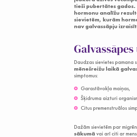
tieši pubertātes gados.
hormonu analīžu rezultā
sievietēm, kurām hormon
nav galvassāpju izraisī
Galvassāpes 
Daudzas sievietes pamana sa
mēnešreižu laikā galvas
simptomus:
Garastāvokļa maiņas,
Šķidruma aizturi organis
Citus premenstruālos sim
Dažām sievietēm par migrēn
sākumā
vai arī citi ar mens