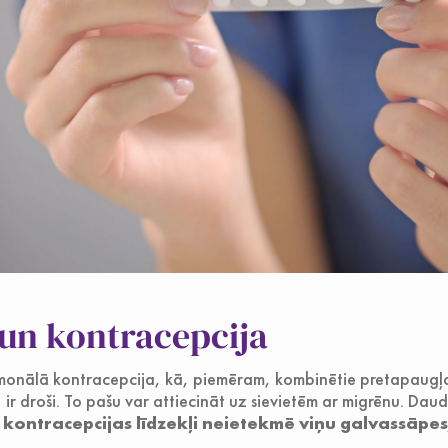
un kontracepcija
ormonālā kontracepcija, kā, piemēram, kombinētie pretapaugļoš
), ir droši. To pašu var attiecināt uz sievietēm ar migrēnu. Daud
ontracepcijas līdzekļi neietekmē viņu galvassāpes; 