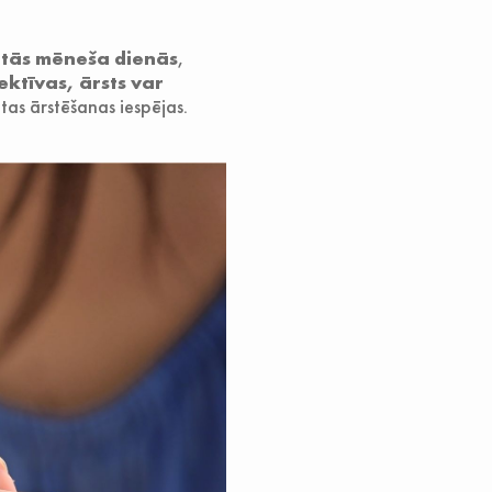
itās mēneša dienās
,
ektīvas, ārsts var
itas ārstēšanas iespējas.