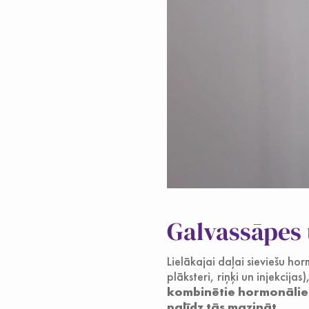
Galvassāpes 
Lielākajai daļai sieviešu h
plāksteri, riņķi un injekcijas
kombinētie hormonālie k
palīdz tās mazināt.