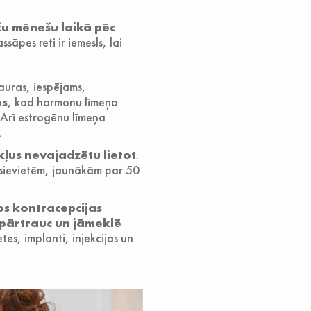
u mēnešu laikā pēc
āpes reti ir iemesls, lai
auras, iespējams,
os
, kad hormonu līmeņa
 Arī estrogēnu līmeņa
.
kļus nevajadzētu lietot
.
n sievietēm, jaunākām par 50
os kontracepcijas
āpārtrauc un jāmeklē
es, implanti, injekcijas un