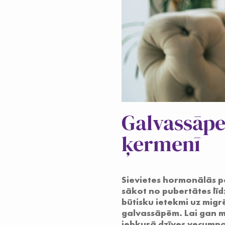
Galvassāpe
ķermenī
Sievietes hormonālās p
sākot no pubertātes līd
būtisku ietekmi uz migr
galvassāpēm. Lai gan m
jebkurā dzīves vecumpo