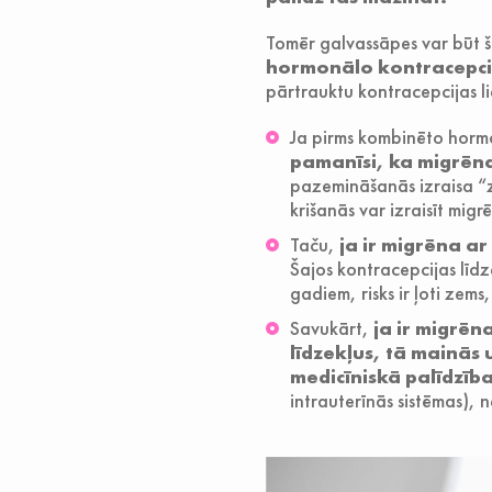
Tomēr galvassāpes var būt 
hormonālo kontracepcij
pārtrauktu kontracepcijas l
Ja pirms kombinēto hormon
pamanīsi, ka migrēna
pazemināšanās izraisa “z
krišanās var izraisīt migr
Taču,
ja ir migrēna a
Šajos kontracepcijas līdz
gadiem, risks ir ļoti zem
Savukārt,
ja ir migrēn
līdzekļus, tā mainās
medicīniskā palīdzīb
intrauterīnās sistēmas), n