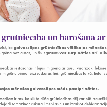
 grūtniecība un barošana ar
tzīst, ka
galvassāpes grūtniecības vēlākajos mēnešos
migrēna bez auras, un šis ieguvums
var turpināties arī lai
iecības iestāšanās ir bijusi migrēna ar auru, visdrīzāk, lēkmes 
ar migrēnu pirmo reizi saskaras tieši grūtniecības laikā, liela i
majos mēnešos galvassāpes mēdz pastiprināties.
emesliem ir tas, ka slikta dūša grūtniecības dēļ var būt traucēkl
jādi samazinot cukura līmeni asinīs un izraisot dehidratāciju