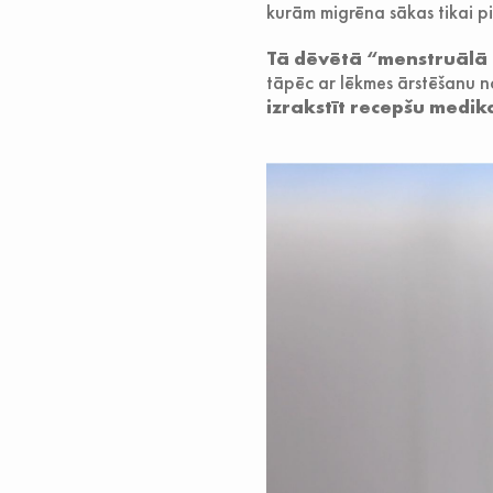
kurām migrēna sākas tikai p
Tā dēvētā “menstruālā 
tāpēc ar lēkmes ārstēšanu n
izrakstīt recepšu medik