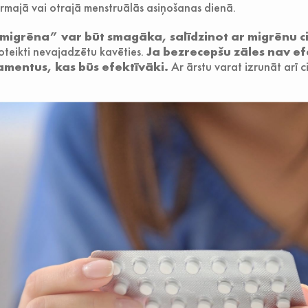
irmajā vai otrajā menstruālās asiņošanas dienā.
migrēna” var būt smagāka, salīdzinot ar migrēnu c
oteikti nevajadzētu kavēties.
Ja bezrecepšu zāles nav ef
amentus, kas būs efektīvāki.
Ar ārstu varat izrunāt arī c