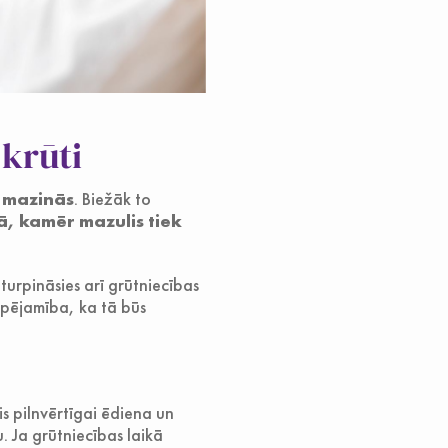
 krūti
 mazinās
. Biežāk to
kā, kamēr mazulis tiek
turpināsies arī grūtniecības
espējamība, ka tā būs
is pilnvērtīgai ēdiena un
. Ja grūtniecības laikā