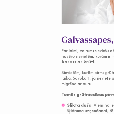
Galvassāpes,
Par laimi, vairums sieviešu a
novēro sievietēm, kurām ir 
barots ar krūti.
Sievietēm, kurām pirms grūtn
laikā. Savukārt, ja sieviete 
migrēna ar auru.
Tomēr grūtniecības pir
Slikta dūša
. Viens no i
šķidruma uzņemšanai, tādē