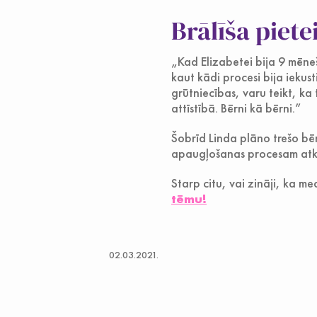
Brālīša piet
„Kad Elizabetei bija 9 mēne
kaut kādi procesi bija iekus
grūtniecības, varu teikt, ka
attīstībā. Bērni kā bērni.”
Šobrīd Linda plāno trešo bērn
apaugļošanas procesam atkā
Starp citu, vai zināji, ka me
tēmu!
02.03.2021.