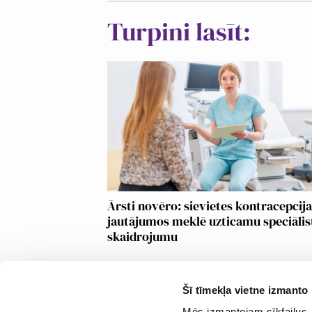
Turpini lasīt:
Ārsti novēro: sievietes kontracepcij
jautājumos meklē uzticamu speciālis
skaidrojumu
Šī tīmekļa vietne izmanto 
Mēs izmantojam sīkfailus, 