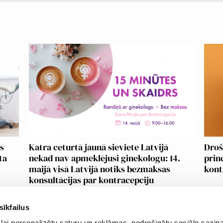
as
Katra ceturtā jaunā sieviete Latvijā
Droš
ta
nekad nav apmeklējusi ginekologu: 14.
prin
maijā visā Latvijā notiks bezmaksas
kont
konsultācijas par kontracepciju
sīkfailus
lai personalizētu saturu un reklāmas, nodrošinātu sociālo saziņa