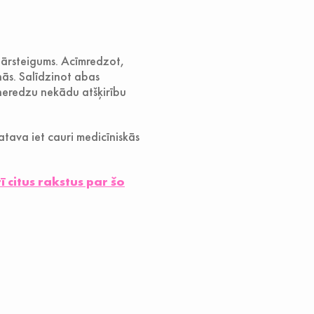
pārsteigums. Acīmredzot,
nās. Salīdzinot abas
, neredzu nekādu atšķirību
gatava iet cauri medicīniskās
rī citus rakstus par šo