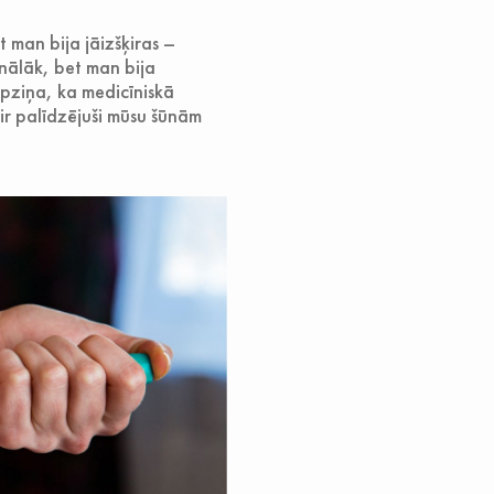
t man bija jāizšķiras –
onālāk, bet man bija
apziņa, ka medicīniskā
 ir palīdzējuši mūsu šūnām