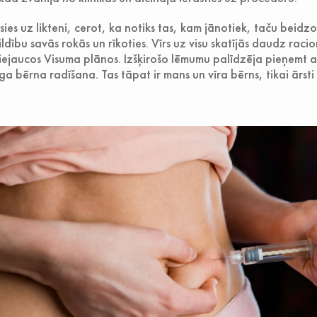
ies uz likteni, cerot, ka notiks tas, kam jānotiek, taču beidzo
ldību savās rokās un rīkoties. Vīrs uz visu skatījās daudz raci
iejaucos Visuma plānos. Izšķirošo lēmumu palīdzēja pieņemt 
 bērna radīšana. Tas tāpat ir mans un vīra bērns, tikai ārsti