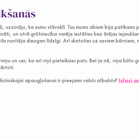
eikšanās
ši, uzzināju, ka esmu stāvoklī. Tas mums abiem bija patīkams 
tināti, un otrā grūtniecība varēja iestāties bez ārējas iejaukša
 tās noritēja diezgan līdzīgi. Arī skatoties uz saviem bērniem
iņu un cer, ka arī viņš pieteiksies pats. Bet ja nē, viņa būtu 
rtoti.
dicīniskajai apaugļošanai ir pieejams valsts atbalsts?
Izlasi a