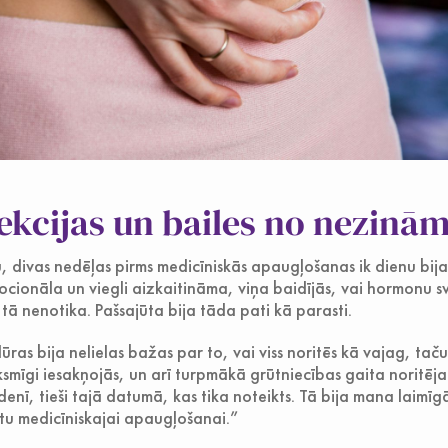
kcijas un bailes no nezinā
, divas nedēļas pirms medicīniskās apaugļošanas ik dienu bija
ocionāla un viegli aizkaitināma, viņa baidījās, vai hormonu s
 tā nenotika. Pašsajūta bija tāda pati kā parasti.
ras bija nelielas bažas par to, vai viss noritēs kā vajag, tač
ksmīgi iesakņojās, un arī turpmākā grūtniecības gaita noritēja 
denī, tieši tajā datumā, kas tika noteikts. Tā bija mana laim
itu medicīniskajai apaugļošanai.”