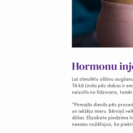
Hormonu inje
Lai stimulētu olšūnu augšanu
Tā kā Linda pēc dabas ir em
neizsitīs no līdzsvara, tomēr
“Pirmajās dienās pēc procedū
un iekšējo mieru. Bērniņš vei
dūšas. Elizabete piedzima ū
neesmu nožēlojusi, ka piekr