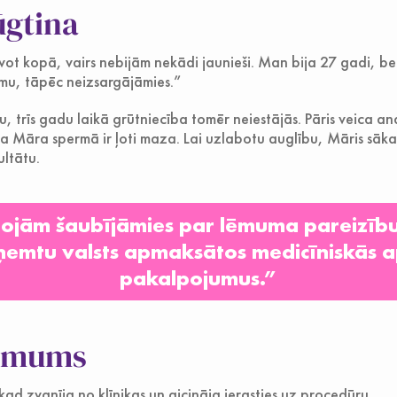
ūgtina
ot kopā, vairs nebijām nekādi jaunieši. Man bija 27 gadi, be
mu, tāpēc neizsargājāmies.”
 trīs gadu laikā grūtniecība tomēr neiestājās. Pāris veica ana
 Māra spermā ir ļoti maza. Lai uzlabotu auglību, Māris sāka
ultātu.
rojām šaubījāmies par lēmuma pareizību
aņemtu valsts apmaksātos medicīniskās
pakalpojumus.”
lēmums
kad zvanīja no klīnikas un aicināja ierasties uz procedūru.