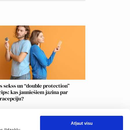
s sekss un “double protection”
cips: kas jauniešiem jāzina par
racepciju?
Atļaut visu
s līdzekļu