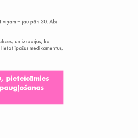
t viņam ‒ jau pāri 30. Abi
līzes, un izrādījās, ka
 lietot īpašus medikamentus,
, pieteicāmies
 apaugļošanas