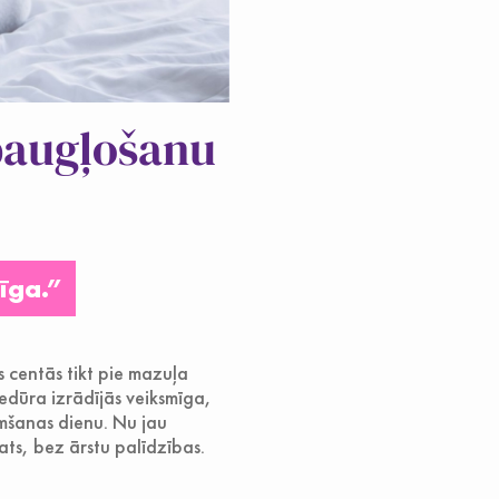
apaugļošanu
īga.”
 centās tikt pie mazuļa
edūra izrādījās veiksmīga,
mšanas dienu. Nu jau
ats, bez ārstu palīdzības.