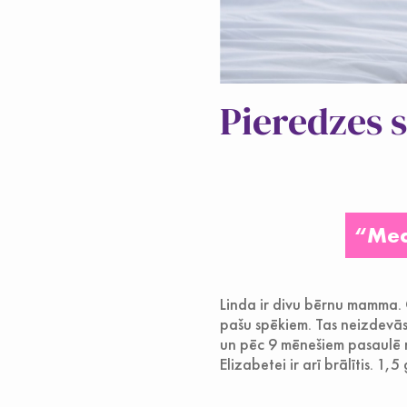
Pieredzes 
“Med
Linda ir divu bērnu mamma. C
pašu spēkiem. Tas neizdevās
un pēc 9 mēnešiem pasaulē n
Elizabetei ir arī brālītis. 1