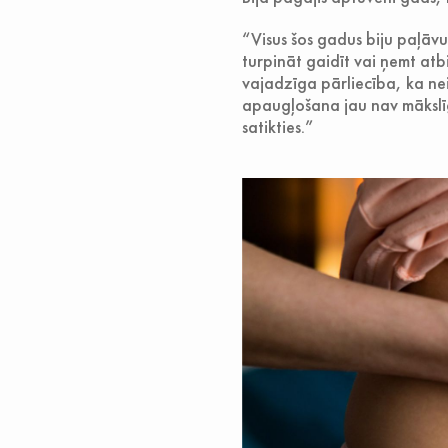
“Visus šos gadus biju paļāvus
turpināt gaidīt vai ņemt atbi
vajadzīga pārliecība, ka ne
apaugļošana jau nav mākslīga
satikties.”