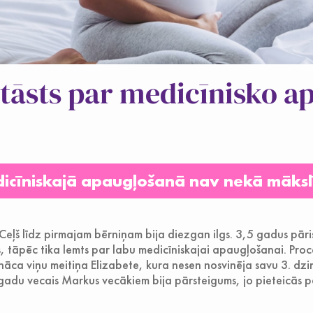
stāsts par medicīnisko 
icīniskajā apaugļošanā nav nekā māksl
eļš līdz pirmajam bērniņam bija diezgan ilgs. 3,5 gadus pāris
, tāpēc tika lemts par labu medicīniskajai apaugļošanai. Proc
āca viņu meitiņa Elizabete, kura nesen nosvinēja savu 3. dzi
,5 gadu vecais Markus vecākiem bija pārsteigums, jo pieteicās p