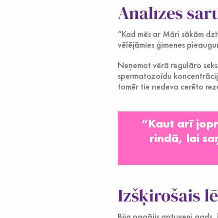
Analīzes sar
“Kad mēs ar Māri sākām dzīv
vēlējāmies ģimenes pieaugu
Neņemot vērā regulāro seksu,
spermatozoīdu koncentrācija
tomēr tie nedeva cerēto rez
“Kaut arī jop
rindā, lai s
Izšķirošais 
Bija pagājis aptuveni gads, 