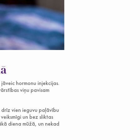
mā
 jāveic hormonu injekcijas.
vārstības viņu pavisam
u drīz vien ieguvu paļāvību
veiksmīgi un bez sliktas
īgākā diena mūžā, un nekad