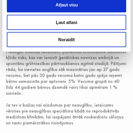
sievietes auglību. Mūsdienās sievietes arvien biežāk par
Atļaut visu
bērniņa ieņemšanu sāk domāt pēc 35 gadu vecuma. Taču
jāpatur prātā, ka sieviete piedzimst ar visu savu olšūnu
rezervi – aptuveni 300 000 olšūnu, kas jau no piedzimšanas
Ļaut atlasi
brīža sāk samazināties. Sasniedzot 37 gadu vecumu, olnīcu
rezervē ir „nieka” 35 000 olšūnu. 40 gadu vecumā olnīcās
tās ir vairs tikai daži tūkstoši.
Noraidīt
Pieaugot olšūnas vecumam, palielinās hromosomu dalīšanās
kļūdu risks, kas var izraisīt ģenētiskas novirzes embrijā un
spontānu grūtniecības pārtraukšanos agrīnā stadijā. Pētījumi
rāda, ka sievietes auglība sāk mazināties jau ap 27 gadu
vecumu, bet pēc 30 gadu vecuma katru gadu spēja ieņemt
bērnu samazinās par aptuveni 5%. Vecuma grupā no 40
līdz 44 gadiem bērnus dzemdē vairs tikai apmēram 1 %
sieviešu.
Ja tev ir bažas vai aizdomas par neauglību, ieteicams
vērsties pie neauglības speciālista kādā no reproduktīvās
medicīnas klīnikām, lai iespējami ātrāk noskaidrotu cēloņus
un rastu piemērotākos risinājumus.