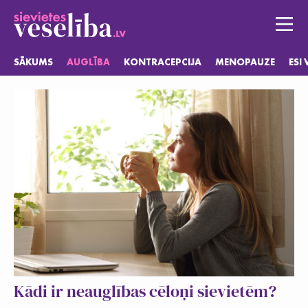
SĀKUMS
AUGLĪBA
KONTRACEPCIJA
MENOPAUZE
ESI
Sākums
Auglība
Kontracepcija
Menopauze
Esi vesela
Jautājumi
Kādi ir neauglības cēloņi sievietēm?