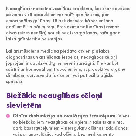
Jauniešiem
Neauglība ir nopietna veselības problēma, kas skar daudzas
sievietes visā pasaulē un var radīt gan fiziskas, gan
emocionālas grūtības. Tā tiek definēta kā saslimšana
gadījumā, ja pārim regulāras dzimumattiecības (vismaz
divas reizes nedēļā) notiek bez izsargāšanās, taču gada
laikā grūtniecība neiestājas.
Lai arī mūsdienu medicīna piedāvā arvien plašākas
diagnostikas un ārstēšanas iespējas, neauglības cēloņi
joprojām ir daudzveidīgi un nereti sarežģīti. Tie var būt
saistīti ar hormonāliem traucējumiem, reproduktīvo orgānu
slimībām, dzīvesveida faktoriem vai pat psiholoģisku
spriedzi.
Biežākie neauglības cēloņi
sievietēm
Olnīcu disfunkcija un ovulācijas traucējumi.
Viens
no biežākajiem neauglības cēloņiem ir saistīts ar olnīcu
darbības traucējumiem – neregulāru olšūnas izdalīšanos
vai pat anovulāciju, kad olšūna bez medikamentu