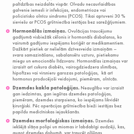
palīdzības neizdalās vispār. Olvadu necaurlaidības
galvenie iemesli ir infekcijas, endometrioze vai
policistisko olnīcu sindroms (PCOS). Tikai aptuveni 30 %
sieviešu ar PCOS grūtniecība iestājas bez sarežģījumiem.
Hormonālās izmaiņas.
Ovulācijas traucējumu
gadījumā visbiežāk cēlonis ir hormonāls disbalanss, ko
vairumā gadījumu iespējams koriģēt ar medikamentiem.
Dažkārt pietiek ar nelielām dzīvesveida izmaiņām –
svara samazināšanu, sabalansētu uzturu, pietiekamu
miegu un emocionālu līdzsvaru. Hormonālas izmaiņas var
izraisīt arī cukura diabēts, vairogdziedzera slimības,
hipofīzes vai virsnieru garozas patoloģijas, kā arī
hormonus producējoši veidojumi, piemēram, olnīcās.
Dzemdes kakla patoloģijas.
Neauglību var izraisīt
gan iedzimtas, gan iegūtas dzemdes patoloģijas,
piemēram, dzemdes starpsiena, ko iespējams likvidēt
ķirurģiski. Pēc operācijas grūtniecība bieži iestājas bez
papildu medicīniskas iejaukšanās.
Dzemdes morfoloģiskas izmaiņas.
Dzemdes
iekšējā slāņa polipi un miomas ir labdabīgi audzēji, kas,
augot dzemdes dobumā, var traucēt olšūnas