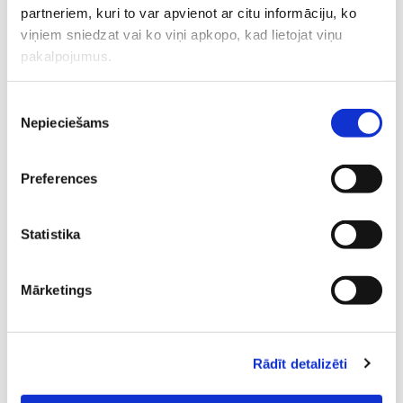
partneriem, kuri to var apvienot ar citu informāciju, ko
Neizskaidrojama neauglība.
Aptuveni 10 %
gadījumu neauglības iemeslu neizdodas noteikt pat pēc
viņiem sniedzat vai ko viņi apkopo, kad lietojat viņu
rūpīgas izmeklēšanas.
pakalpojumus.
Piekrišanas
Nepieciešams
izvēle
Preferences
Statistika
Mārketings
Cik lielā mērā auglību ietekmē
vecums?
Rādīt detalizēti
Vecums ir viens no nozīmīgākajiem faktoriem, kas ietekmē