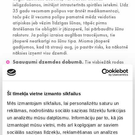
ieligzdošanos, imitējot intrauterīnās spirāles ietekmi. Līdz
35 gadu vecumam polipus var ārstēt medikamentozi,
taču pēc šī vecuma polipu pamatnē mēdz veidoties
atipiskas jeb vēzim līdzīgas šūnas, tāpēc pirms
ārstēšanas tie obligāti ir jāizoperē, lai pārbaudītu šūnu
raksturu. Ja polipi izraisa auglības traucējumus, tie
jāoperē neatkarīgi no šūnu tipa. Mioma jāoperē
gadījumos, kad tā strauji aug, jo pastāv risks, ka nākotnē
nāksies izņemt visu dzemdi.
Saaugumi dzemdes dobumā.
Tie visbiežāk rodas
pēc dzemdes dobuma manipulācijām – aborta, dzemdes
abrāzijas vai iekaisuma. Ir metodes, ar kurām iespējams
saaugumus novērst, taču, ja bojāts dzemdes iekšējais
slānis, auglību bieži vairs nevar atjaunot.
Šī tīmekļa vietne izmanto sīkfailus
Apkārtējās vides un dzīvesveida ietekme.
Reproduktīvo veselību negatīvi ietekmē starojums,
Mēs izmantojam sīkfailus, lai personalizētu saturu un
pesticīdi, bisfenols A, ftalāti un citas vielas. Auglību var
reklāmas, nodrošinātu sociālo saziņas līdzekļu funkcijas
samazināt arī darba apstākļi, stress, smēķēšana,
un analizētu mūsu datplūsmu. Informāciju par to, kā jūs
alkohola un narkotisko vielu lietošana, kā arī pārciestas
slimības — īpaši seksuāli transmisīvās infekcijas, kas
izmantojat mūsu vietni, mēs arī kopīgojam ar saviem
atstājušas sekas uz reproduktīvo sistēmu.
sociālās saziņas līdzekļu, reklamēšanas un analīzes