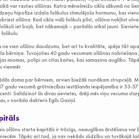
aikā var rasties olšūnas. Katra mēnešreižu cikla sākumā no šiem
adzeņu hipofīze izdala folikulus stimulējošo hormonu, kas viena
riest olšūna. Kad cikla vidū folikuls plīst, olšūna nokļūst olv
olikuli iet bojā, bet nākamajā – parādās atkal jauni. Sieviet
folikulu.
ne vien olšūnu daudzums, bet arī to kvalitāte, spēja tikt ap
sela bērniņa. Tuvojoties 40 gadu vecumam olšūnas nobriešana 
as miomas, polipi un citas kaites, kas samazina auglību. Tā
s vienmēr.
ādās doma par bērniem, arvien biežāk nonākam strupceļā. M
37 gadu vecumā grūtniecības iestāšanās iespējamība ir 53-57
centi. Salīdzinot šīs divas sievietes, ārēji mēs viņu vecuma st
īgas,» norāda dakteris Egīls Gasiņš.
pitāls
s olšūnu starta kapitāls ir trūcīgs, neauglības ārstēšana var
niecēm. Tāpēc arī tad, ja nav nekādu sūdzību un tuvākajā la