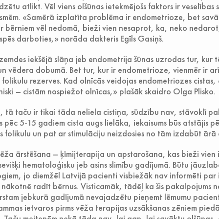
zētu atlikt. Vēl viens olšūnas ietekmējošs faktors ir veselības 
usmēm. «Samērā izplatīta problēma ir endometrioze, bet savā
r bērniem vēl nedomā, bieži vien nesaprot, ka, neko nedarot
espēs darboties,» norāda dakteris Egīls Gasiņš.
mdes iekšējā slāņa jeb endometrija šūnas uzrodas tur, kur 
un vēdera dobumā. Bet tur, kur ir endometrioze, vienmēr ir ar
 folikulu rezerves. Kad olnīcās veidojas endometriozes cistas,
iski – cistām nospiežot olnīcas,» plašāk skaidro Olga Plisko.
, tā taču ir tikai tāda neliela cistiņa, sūdzību nav, stāvoklī p
 pēc 5-15 gadiem cista augs lielāka, iekaisums būs atstājis p
 folikulu un pat ar stimulāciju neizdosies no tām izdabūt ārā 
vēža ārstēšana – ķīmijterapija un apstarošana, kas bieži vien 
sevišķi hematoloģisku jeb asins slimību gadījumā. Būtu jāuzla
iem, jo diemžēl Latvijā pacienti visbiežāk nav informēti par 
 nākotnē radīt bērnus. Visticamāk, tādēļ ka šis pakalpojums na
rstam jebkurā gadījumā nevajadzētu pieņemt lēmumu paciente
rammas ietvaros pirms vēža terapijas uzsākšanas zēniem pied
 Taču meitenēm nekā tāda nav, lai gan, lai savāktu olšūnas, o