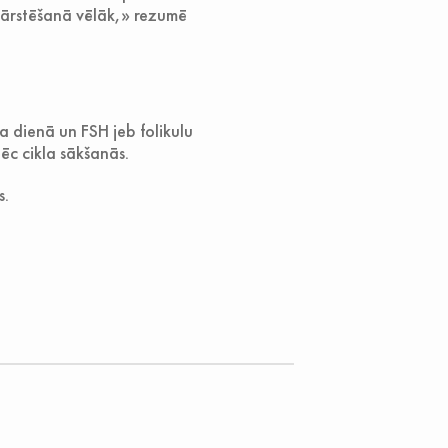
s ārstēšanā vēlāk,» rezumē
 dienā un FSH jeb folikulu
ēc cikla sākšanās.
s.