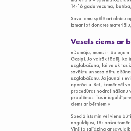
14-16 gadu vecuma, būtībā, 
Savu lomu spēlē arī olnīcu op
izmantot donores materiālu, 
Vesels ciems ar 
«Domāju, mums ir jāpieņem t
Gasiņš. Jo vairāk tādēļ, ka 
uzglabāšana, lai vēlāk tās 
savāktu un sasaldētu olšūn
uzglabāšanu. Ja jaunai siev
operāciju. Bet, kamēr vēl var
procedūras nodrošināšanu vi
problēmas. Tas ir ieguldījum
ciems ar bērniem!»
Speciālists min vēl vienu bū
noguldījusi, tās pašai tomē
Viņš to salīdzina ar savula