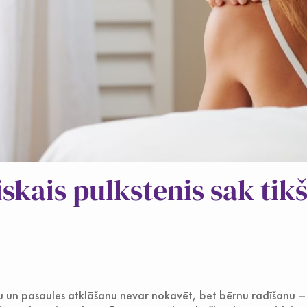
skais pulkstenis sāk tik
u un pasaules atklāšanu nevar nokavēt, bet bērnu radīšanu –