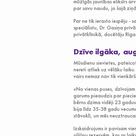
mūžīgās jaunības eliksīrs arv
par savu naudu, jo šajā ziņ
Par ne tik ierasto iespēju -
speciālistu, Dr. Gasiņa priv
privātklīnikā, docētāju Rīg
Dzīve ilgāka, aug
Mūsdienu sievietes, pateico
nereti atliek uz vēlāku laiku
vairs nemaz nav tik vienkārši
«No vienas puses, dzīvojam 
garums pieaudzis par piecie
bērns dzima vidēji 23 gadus
bija līdz 35-38 gadu vecumam,
stāvoklī, un mēs neuztraucam
Izskaidrojums ir pavisam vie
olšūnu rezervēm, kas ar laiku