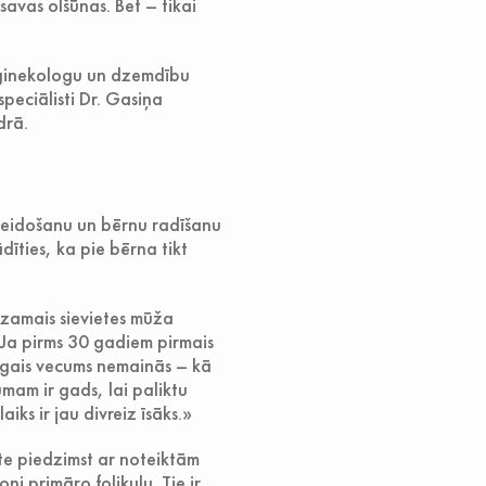
savas olšūnas. Bet – tikai
, ginekologu un dzemdību
speciālisti Dr. Gasiņa
drā.
 veidošanu un bērnu radīšanu
dīties, ka pie bērna tikt
dzamais sievietes mūža
 Ja pirms 30 gadiem pirmais
līgais vecums nemainās – kā
umam ir gads, lai paliktu
ks ir jau divreiz īsāks.»
ete piedzimst ar noteiktām
ni primāro folikulu. Tie ir