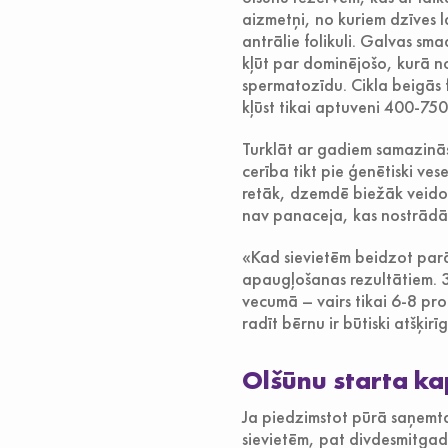
aizmetņi, no kuriem dzīves l
antrālie folikuli. Galvas sm
kļūt par dominējošo, kurā nob
spermatozīdu. Cikla beigās f
kļūst tikai aptuveni 400-750 
Turklāt ar gadiem samazinās 
cerība tikt pie ģenētiski ve
retāk, dzemdē biežāk veidoj
nav panaceja, kas nostrādā
«Kad sievietēm beidzot par
apaugļošanas rezultātiem. 
vecumā – vairs tikai 6-8 pro
radīt bērnu ir būtiski atšķir
Olšūnu starta ka
Ja piedzimstot pūrā saņemtai
sievietēm, pat divdesmitgad