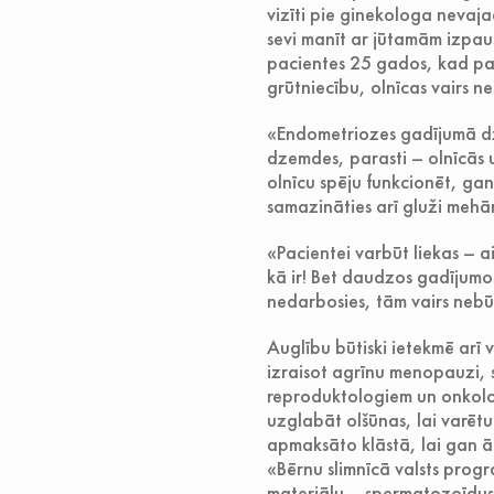
vizīti pie ginekologa nevajad
sevi manīt ar jūtamām izpa
pacientes 25 gados, kad pa
grūtniecību, olnīcas vairs n
«Endometriozes gadījumā dze
dzemdes, parasti – olnīcās 
olnīcu spēju funkcionēt, gan
samazināties arī gluži mehān
«Pacientei varbūt liekas – ai
kā ir! Bet daudzos gadījumos
nedarbosies, tām vairs nebūs
Auglību būtiski ietekmē arī 
izraisot agrīnu menopauzi, 
reproduktologiem un onkolog
uzglabāt olšūnas, lai varētu
apmaksāto klāstā, lai gan ā
«Bērnu slimnīcā valsts prog
materiālu – spermatozoīdus.