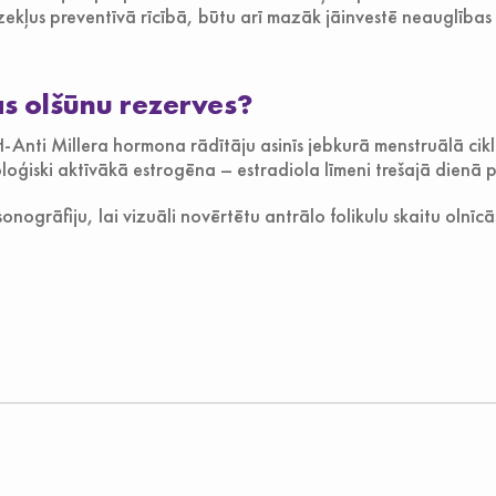
dzekļus preventīvā rīcībā, būtu arī mazāk jāinvestē neauglība
s olšūnu rezerves?
nti Millera hormona rādītāju asinīs jebkurā menstruālā cikla
loģiski aktīvākā estrogēna – estradiola līmeni trešajā dienā p
nogrāfiju, lai vizuāli novērtētu antrālo folikulu skaitu olnīcā