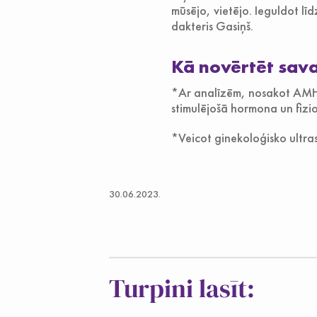
mūsējo, vietējo. Ieguldot lī
dakteris Gasiņš.
Kā novērtēt sava
*Ar analīzēm, nosakot AMH-A
stimulējošā hormona un fizio
*Veicot ginekoloģisko ultraso
30.06.2023.
Turpini lasīt: