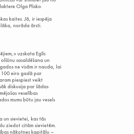
aktere Olga Plisko.
as kaites. Jā, ir iespēja
lāka, norāda ārsti.
ējiem,» uzskata Egīls
 – olšūnu sasaldēšana un
gados ne visām ir nauda, lai
i 100 eiro gadā par
aram piespiest veikt
sāk diskusija par šādas
mējošas veselības
gados mums būtu jau vesels
 un sievietei, kas tās
lu ziedot citām sievietēm.
rības nākotnes kapitālu –