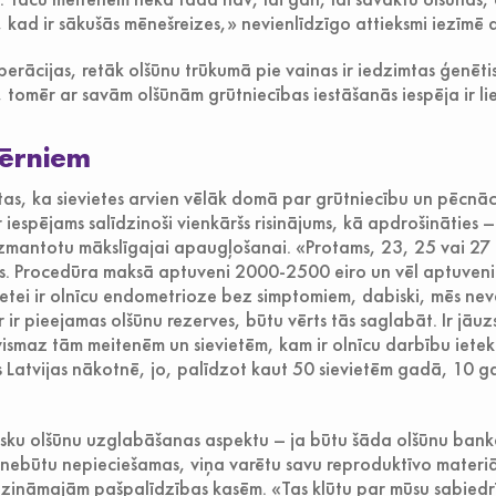
kad ir sākušās mēnešreizes,» nevienlīdzīgo attieksmi iezīmē d
erācijas, retāk olšūnu trūkumā pie vainas ir iedzimtas ģenētisk
tomēr ar savām olšūnām grūtniecības iestāšanās iespēja ir lie
bērniem
as, ka sievietes arvien vēlāk domā par grūtniecību un pēcnāc
ir iespējams salīdzinoši vienkāršs risinājums, kā apdrošināties
izmantotu mākslīgajai apaugļošanai. «Protams, 23, 25 vai 27 
as. Procedūra maksā aptuveni 2000-2500 eiro un vēl aptuven
ietei ir olnīcu endometrioze bez simptomiem, dabiski, mēs nev
 ir pieejamas olšūnu rezerves, būtu vērts tās saglabāt. Ir jāuz
smaz tām meitenēm un sievietēm, kam ir olnīcu darbību ietek
s Latvijas nākotnē, jo, palīdzot kaut 50 sievietēm gadā, 10 
tisku olšūnu uzglabāšanas aspektu – ja būtu šāda olšūnu banka
r nebūtu nepieciešamas, viņa varētu savu reproduktīvo materiā
ik zināmajām pašpalīdzības kasēm. «Tas kļūtu par mūsu sabied