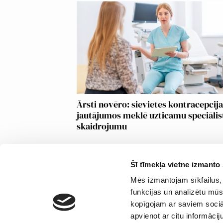
Ārsti novēro: sievietes kontracepcij
jautājumos meklē uzticamu speciālis
skaidrojumu
Šī tīmekļa vietne izmanto 
Mēs izmantojam sīkfailus, 
funkcijas un analizētu mūs
Priv
kopīgojam ar saviem sociāl
Sīk
apvienot ar citu informācij