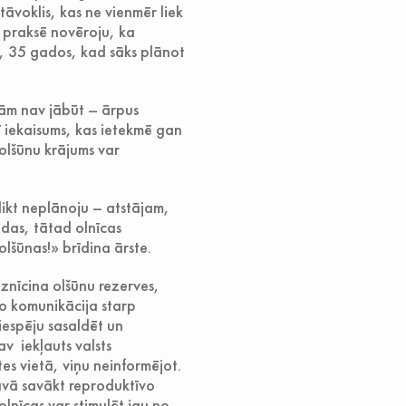
stāvoklis, kas ne vienmēr liek
 praksē novēroju, ka
, 35 gados, kad sāks plānot
tām nav jābūt – ārpus
ī iekaisums, kas ietekmē gan
 olšūnu krājums var
alikt neplānoju – atstājam,
ēdas, tātad olnīcas
olšūnas!» brīdina ārste.
iznīcina olšūnu rezerves,
bo komunikācija starp
iespēju sasaldēt un
v iekļauts valsts
s vietā, viņu neinformējot.
āvā savākt reproduktīvo
lnīcas var stimulēt jau no