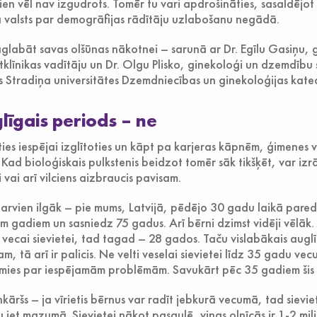
ien vēl nav izgudrots. Tomēr tu vari apdrošināties, sasaldējot 
ā valsts par demogrāfijas rādītāju uzlabošanu negādā.
 saglabāt savas olšūnas nākotnei – sarunā ar Dr. Egīlu Gasiņu
ātklīnikas vadītāju un Dr. Olgu Plisko, ginekoloģi un dzemdību 
as Stradiņa universitātes Dzemdniecības un ginekoloģijas kate
līgais periods – ne
ties iespējai izglītoties un kāpt pa karjeras kāpnēm, ģimenes
. Kad bioloģiskais pulkstenis beidzot tomēr sāk tikšķēt, var izrā
 vai arī vilciens aizbraucis pavisam.
arvien ilgāk – pie mums, Latvijā, pēdējo 30 gadu laikā pare
m gadiem un sasniedz 75 gadus. Arī bērni dzimst vidēji vēlāk.
 vecai sievietei, tad tagad – 28 gados. Taču vislabākais aug
 tā arī ir palicis. Ne velti veselai sievietei līdz 35 gadu vec
ies par iespējamām problēmām. Savukārt pēc 35 gadiem šis lai
nkāršs – ja vīrietis bērnus var radīt jebkurā vecumā, tad sievi
 iet mazumā. Sievietei nākot pasaulē, viņas olnīcās ir 1-2 miljo