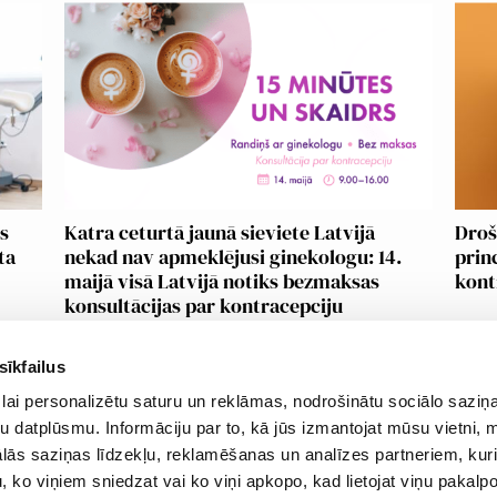
as
Katra ceturtā jaunā sieviete Latvijā
Droš
ta
nekad nav apmeklējusi ginekologu: 14.
prin
maijā visā Latvijā notiks bezmaksas
kont
konsultācijas par kontracepciju
sīkfailus
lai personalizētu saturu un reklāmas, nodrošinātu sociālo saziņa
u datplūsmu. Informāciju par to, kā jūs izmantojat mūsu vietni, 
ātuma politika
Par mums
ās saziņas līdzekļu, reklamēšanas un analīzes partneriem, kuri
datņu izmantošana
Lietošanas noteikumi
u, ko viņiem sniedzat vai ko viņi apkopo, kad lietojat viņu pakal