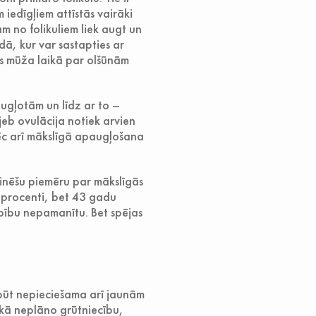
 iedīgļiem attīstās vairāki
m no folikuliem liek augt un
adā, kur var sastapties ar
es mūža laikā par olšūnām
augļotām un līdz ar to –
jeb ovulācija notiek arvien
pēc arī mākslīgā apaugļošana
inēšu piemēru par mākslīgās
 procenti, bet 43 gadu
arpību nepamanītu. Bet spējas
 būt nepieciešama arī jaunām
ikā neplāno grūtniecību,