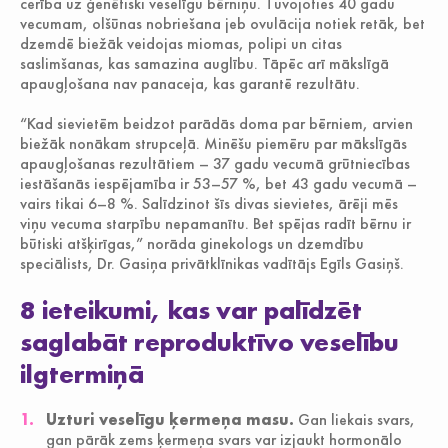
cerība uz ģenētiski veselīgu bērniņu. Tuvojoties 40 gadu
vecumam, olšūnas nobriešana jeb ovulācija notiek retāk, bet
dzemdē biežāk veidojas miomas, polipi un citas
saslimšanas, kas samazina auglību. Tāpēc arī mākslīgā
apaugļošana nav panaceja, kas garantē rezultātu.
“Kad sievietēm beidzot parādās doma par bērniem, arvien
biežāk nonākam strupceļā. Minēšu piemēru par mākslīgās
apaugļošanas rezultātiem – 37 gadu vecumā grūtniecības
iestāšanās iespējamība ir 53–57 %, bet 43 gadu vecumā –
vairs tikai 6–8 %. Salīdzinot šīs divas sievietes, ārēji mēs
viņu vecuma starpību nepamanītu. Bet spējas radīt bērnu ir
būtiski atšķirīgas,” norāda ginekologs un dzemdību
speciālists, Dr. Gasiņa privātklīnikas vadītājs Egīls Gasiņš.
8 ieteikumi, kas var palīdzēt
saglabāt reproduktīvo veselību
ilgtermiņā
Uzturi veselīgu ķermeņa masu.
Gan liekais svars,
gan pārāk zems ķermeņa svars var izjaukt hormonālo