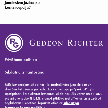
jauniešiem jāzina par
kontracepciju?
Privātuma politika
Sīkdatņu izmantošana
Par mums
Mēs izmantojam sīkdatnes, lai nodrošinātu jums ērtāku un
drošāku lietošanas pieredzi. Izvēloties opciju “piekrist”, jūs
apstiprināt, ka piekrītat izmantot sīkdatnes. Jūs varat atcelt savu
Lietošanas noteikumi
piekrišanu jebkurā laikā, mainot pārlūka iestatījumus un izdzēšot
saglabātās sīkdatnes. Iepazīstieties ar
sīkdatņu
izmantošanas politiku.