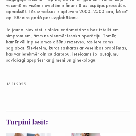
vecumā ne visām sievietēm ir finansiālas iespējas procedūru
apmaksāt. Tās izmaksas ir aptuveni 2000–2500 eiro, kā arī
ap 100 eiro gadā par uzglabāšanu.
Ja jaunai sievietei ir olnīcu endometrioze bez izteiktiem
simptomiem, ārsts ne vienmēr iesaka operāciju. Tomēr,
kamēr vēl ir pieejamas olšūnu rezerves, tās ieteicams
saglabāt. Sievietēm, kuras saskaras ar veselības problēmas,
kas var ietekmēt olnīcu darbību, ieteicams šo jautājumu
savlaicīgi apspriest ar ģimeni un ginekologu.
13.11.2025.
Turpini lasīt: