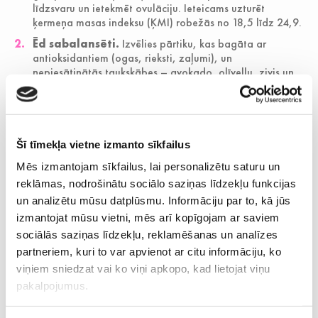
līdzsvaru un ietekmēt ovulāciju. Ieteicams uzturēt
ķermeņa masas indeksu (ĶMI) robežās no 18,5 līdz 24,9.
Ēd sabalansēti.
Izvēlies pārtiku, kas bagāta ar
antioksidantiem (ogas, rieksti, zaļumi), un
nepiesātinātās taukskābes – avokado, olīveļļu, zivis un
pilngraudu produktus. Samazini uzturā rafinētu cukuru un
piesātināto tauku daudzumu.
Esi fiziski aktīva.
Mērenas slodzes aktivitātes,
piemēram, pastaigas, peldēšana vai joga, uzlabo
Šī tīmekļa vietne izmanto sīkfailus
asinsriti iegurņa orgānos un palīdz līdzsvarot hormonu
darbību.
Mēs izmantojam sīkfailus, lai personalizētu saturu un
reklāmas, nodrošinātu sociālo saziņas līdzekļu funkcijas
Izvairies no smēķēšanas un pārmērīgas
alkohola lietošanas.
Abi šie ieradumi paātrina
un analizētu mūsu datplūsmu. Informāciju par to, kā jūs
olnīcu novecošanos un samazina olšūnu kvalitāti.
izmantojat mūsu vietni, mēs arī kopīgojam ar saviem
Samazini stresu.
Hronisks stress ietekmē hormonus un
sociālās saziņas līdzekļu, reklamēšanas un analīzes
ovulācijas ciklu. Palīdz meditācija, elpošanas
partneriem, kuri to var apvienot ar citu informāciju, ko
vingrinājumi vai psiholoģisks atbalsts.
viņiem sniedzat vai ko viņi apkopo, kad lietojat viņu
Veic regulāras ginekoloģiskās pārbaudes.
pakalpojumus.
Savlaicīga hormonu līmeņa, olnīcu rezervju un
reproduktīvās sistēmas veselības pārbaude ļauj laikus