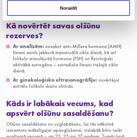
Noraidīt
Kā novērtēt savas olšūnu
rezerves?
Ar analīzēm:
nosakot anti-Millera hormona (AMH)
līmeni asinīs jebkurā menstruālā cikla dienā, kā arī
folikulu stimulējošā hormona (FSH) un fizioloģiski
aktīvākā estrogēna – estradiola līmeni trešajā cikla
dienā.
Ar ginekoloģisko ultrasonogrāfiju:
novērtējot
antrālo folikulu skaitu olnīcās.
Kāds ir labākais vecums, kad
apsvērt olšūnu sasaldēšanu?
Olšūnu sasaldēšanu un uzglabāšanu, lai tās nākotnē
izmantotu mākslīgajai apaugļošanai, vislabāk būtu veikt
auglīgajā vecumā – ap 23, 25 vai 27 gadiem. Tomēr šajā