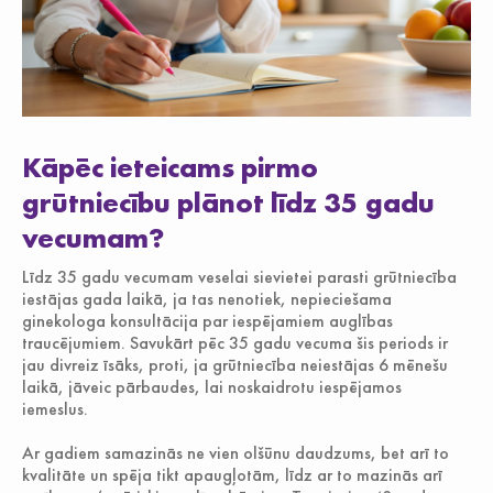
Kāpēc ieteicams pirmo
grūtniecību plānot līdz 35 gadu
vecumam?
Līdz 35 gadu vecumam veselai sievietei parasti grūtniecība
iestājas gada laikā, ja tas nenotiek, nepieciešama
ginekologa konsultācija par iespējamiem auglības
traucējumiem. Savukārt pēc 35 gadu vecuma šis periods ir
jau divreiz īsāks, proti, ja grūtniecība neiestājas 6 mēnešu
laikā, jāveic pārbaudes, lai noskaidrotu iespējamos
iemeslus.
Ar gadiem samazinās ne vien olšūnu daudzums, bet arī to
kvalitāte un spēja tikt apaugļotām, līdz ar to mazinās arī