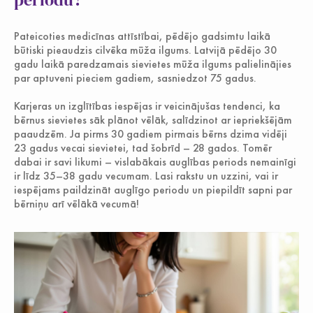
Jauniešiem
Pateicoties medicīnas attīstībai, pēdējo gadsimtu laikā
būtiski pieaudzis cilvēka mūža ilgums. Latvijā pēdējo 30
gadu laikā paredzamais sievietes mūža ilgums palielinājies
par aptuveni pieciem gadiem, sasniedzot 75 gadus.
Karjeras un izglītības iespējas ir veicinājušas tendenci, ka
bērnus sievietes sāk plānot vēlāk, salīdzinot ar iepriekšējām
paaudzēm. Ja pirms 30 gadiem pirmais bērns dzima vidēji
23 gadus vecai sievietei, tad šobrīd – 28 gados. Tomēr
dabai ir savi likumi – vislabākais auglības periods nemainīgi
ir līdz 35–38 gadu vecumam. Lasi rakstu un uzzini, vai ir
iespējams paildzināt auglīgo periodu un piepildīt sapni par
bērniņu arī vēlākā vecumā!