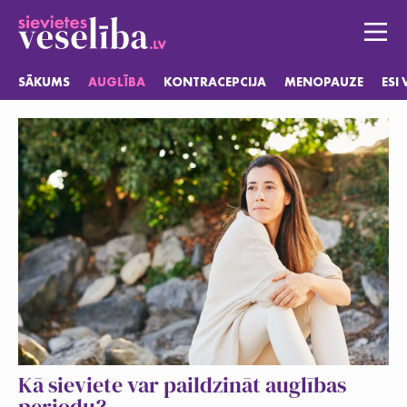
SĀKUMS
AUGLĪBA
KONTRACEPCIJA
MENOPAUZE
ESI
Sākums
Auglība
Kontracepcija
Menopauze
Esi vesela
Jautājumi
Kā sieviete var paildzināt auglības
periodu?