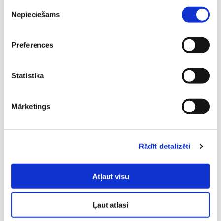
Piekrišanas
pamanīt iespējamās problēmas.
Nepieciešams
izvēle
Guli pietiekami.
Vismaz 7–8 stundas kvalitatīva
miega diennaktī palīdz uzturēt normālu endokrīno
dziedzeru darbību un vispārējo veselību.
Preferences
Apsver reproduktīvās plānošanas iespējas.
Ja
bērna plānošana tiek atlikta, var apsvērt olšūnu
sasaldēšanu, lai saglabātu tās ar augstāku kvalitāti
Statistika
nākotnei.
Mārketings
Rādīt detalizēti
Atļaut visu
Ļaut atlasi